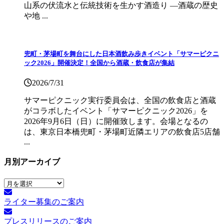
山系の伏流水と伝統技術を生かす酒造り ―酒蔵の歴史
や地 ...
兜町・茅場町を舞台にした日本酒飲み歩きイベント「サマーピクニ
ック2026」開催決定！全国から酒蔵・飲食店が集結
2026/7/31
サマーピクニック実⾏委員会は、全国の飲⾷店と酒蔵
がコラボしたイベント「サマーピクニック2026」を
2026年9月6日（日）に開催致します。会場となるの
は、東京日本橋兜町・茅場町近隣エリアの飲食店5店舗
...
月別アーカイブ
月
別
ライター募集のご案内
ア
ー
プレスリリースのご案内