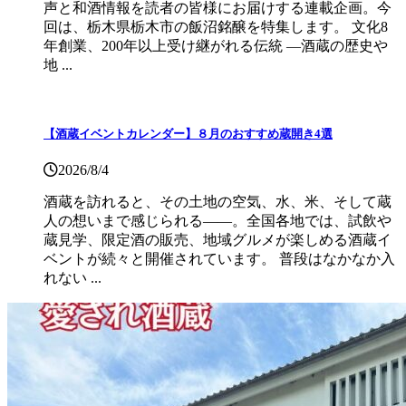
声と和酒情報を読者の皆様にお届けする連載企画。今
回は、栃木県栃木市の飯沼銘醸を特集します。 文化8
年創業、200年以上受け継がれる伝統 ―酒蔵の歴史や
地 ...
【酒蔵イベントカレンダー】８月のおすすめ蔵開き4選
2026/8/4
酒蔵を訪れると、その土地の空気、水、米、そして蔵
人の想いまで感じられる——。全国各地では、試飲や
蔵見学、限定酒の販売、地域グルメが楽しめる酒蔵イ
ベントが続々と開催されています。 普段はなかなか入
れない ...