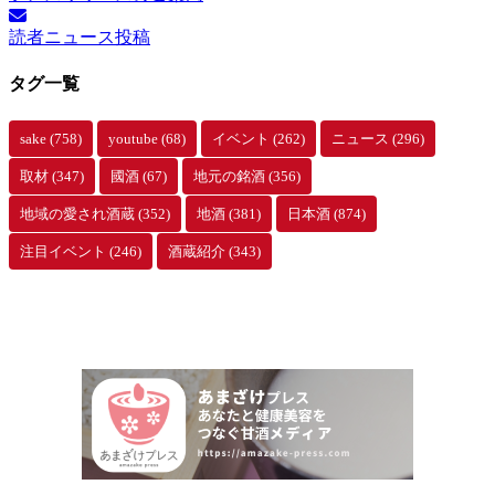
カ
イ
読者ニュース投稿
ブ
タグ一覧
sake
(758)
youtube
(68)
イベント
(262)
ニュース
(296)
取材
(347)
國酒
(67)
地元の銘酒
(356)
地域の愛され酒蔵
(352)
地酒
(381)
日本酒
(874)
注目イベント
(246)
酒蔵紹介
(343)