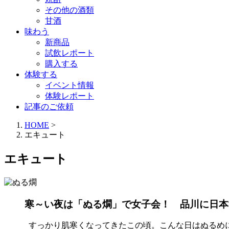
その他の酒類
甘酒
味わう
新商品
試飲レポート
購入する
体験する
イベント情報
体験レポート
記事のご依頼
HOME
>
エキュート
エキュート
寒～い夜は「ぬる燗」で女子会！ 品川に日本酒の
すっかり肌寒くなってきたこの頃。こんな日はぬるめに