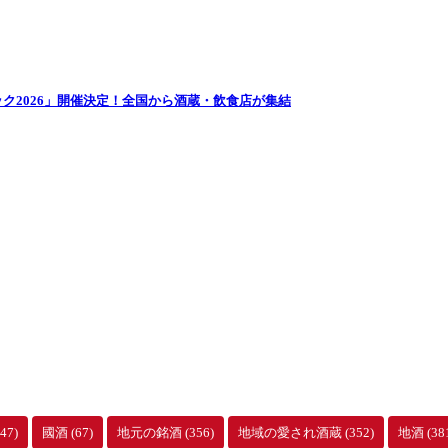
ク2026」開催決定！全国から酒蔵・飲食店が集結
47)
國酒
(67)
地元の銘酒
(356)
地域の愛され酒蔵
(352)
地酒
(38