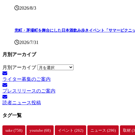
2026/8/3
兜町・茅場町を舞台にした日本酒飲み歩きイベント「サマーピクニッ
2026/7/31
月別アーカイブ
月別アーカイブ
ライター募集のご案内
プレスリリースのご案内
読者ニュース投稿
タグ一覧
sake
(758)
youtube
(68)
イベント
(262)
ニュース
(296)
取材
(3