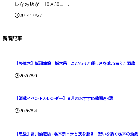
レなお店が、10月30日 ...
2014/10/27
新着記事
【杉並木】飯沼銘醸 ｰ 栃木県 ｰ こだわりと優しさを兼ね備えた酒蔵
2026/8/6
【酒蔵イベントカレンダー】８月のおすすめ蔵開き4選
2026/8/4
【忠愛】富川酒造店 ‐ 栃木県 ｰ 米と技を磨き、想いを紡ぐ栃木の酒蔵