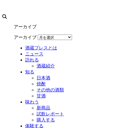
アーカイブ
アーカイブ
酒蔵プレスとは
ニュース
訪れる
酒蔵紹介
知る
日本酒
焼酎
その他の酒類
甘酒
味わう
新商品
試飲レポート
購入する
体験する