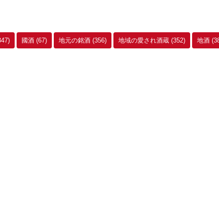
347)
國酒
(67)
地元の銘酒
(356)
地域の愛され酒蔵
(352)
地酒
(3