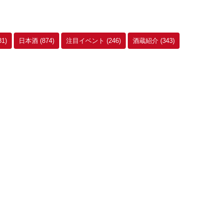
81)
日本酒
(874)
注目イベント
(246)
酒蔵紹介
(343)