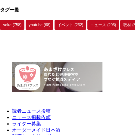
タグ一覧
sake
(758)
youtube
(68)
イベント
(262)
ニュース
(296)
取材
(
読者ニュース投稿
ニュース掲載依頼
ライター募集
オーダーメイド日本酒