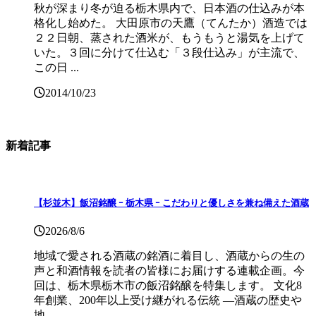
秋が深まり冬が迫る栃木県内で、日本酒の仕込みが本
格化し始めた。 大田原市の天鷹（てんたか）酒造では
２２日朝、蒸された酒米が、もうもうと湯気を上げて
いた。３回に分けて仕込む「３段仕込み」が主流で、
この日 ...
2014/10/23
新着記事
【杉並木】飯沼銘醸 ｰ 栃木県 ｰ こだわりと優しさを兼ね備えた酒蔵
2026/8/6
地域で愛される酒蔵の銘酒に着目し、酒蔵からの生の
声と和酒情報を読者の皆様にお届けする連載企画。今
回は、栃木県栃木市の飯沼銘醸を特集します。 文化8
年創業、200年以上受け継がれる伝統 ―酒蔵の歴史や
地 ...