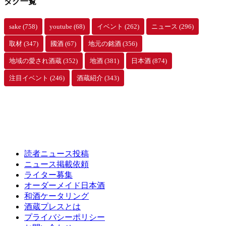
タグ一覧
sake
(758)
youtube
(68)
イベント
(262)
ニュース
(296)
取材
(347)
國酒
(67)
地元の銘酒
(356)
地域の愛され酒蔵
(352)
地酒
(381)
日本酒
(874)
注目イベント
(246)
酒蔵紹介
(343)
読者ニュース投稿
ニュース掲載依頼
ライター募集
オーダーメイド日本酒
和酒ケータリング
酒蔵プレスとは
プライバシーポリシー