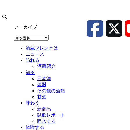
アーカイブ
ア
ー
酒蔵プレスとは
カ
ニュース
イ
訪れる
ブ
酒蔵紹介
知る
日本酒
焼酎
その他の酒類
甘酒
味わう
新商品
試飲レポート
購入する
体験する