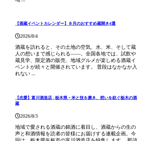
【酒蔵イベントカレンダー】８月のおすすめ蔵開き4選
2026/8/4
酒蔵を訪れると、その土地の空気、水、米、そして蔵
人の想いまで感じられる——。全国各地では、試飲や
蔵見学、限定酒の販売、地域グルメが楽しめる酒蔵イ
ベントが続々と開催されています。 普段はなかなか入
れない ...
【忠愛】富川酒造店 ‐ 栃木県 ｰ 米と技を磨き、想いを紡ぐ栃木の酒
蔵
2026/8/3
地域で愛される酒蔵の銘酒に着目し、酒蔵からの生の
声と和酒情報を読者の皆様にお届けする連載企画。今
回は、栃木県矢板市の富川酒造店を特集します。 那須