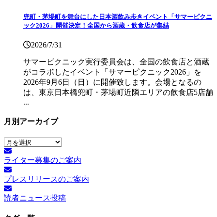
兜町・茅場町を舞台にした日本酒飲み歩きイベント「サマーピクニ
ック2026」開催決定！全国から酒蔵・飲食店が集結
2026/7/31
サマーピクニック実⾏委員会は、全国の飲⾷店と酒蔵
がコラボしたイベント「サマーピクニック2026」を
2026年9月6日（日）に開催致します。会場となるの
は、東京日本橋兜町・茅場町近隣エリアの飲食店5店舗
...
月別アーカイブ
月
別
ライター募集のご案内
ア
ー
プレスリリースのご案内
カ
イ
読者ニュース投稿
ブ