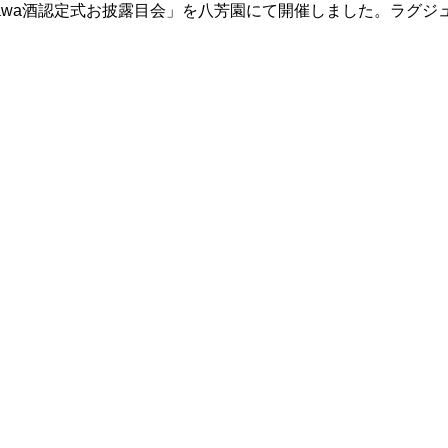
9年度awa酒認定式お披露目会」を八芳園にて開催しました。ラグ