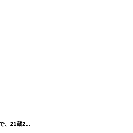
21蔵2...