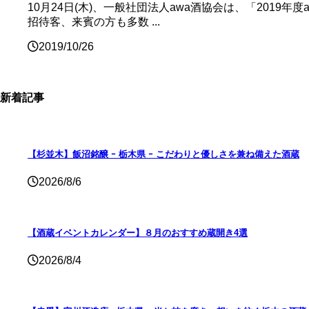
10月24日(木)、一般社団法人awa酒協会は、「201
招待客、来賓の方も多数 ...
2019/10/26
新着記事
【杉並木】飯沼銘醸 ｰ 栃木県 ｰ こだわりと優しさを兼ね備えた酒蔵
2026/8/6
【酒蔵イベントカレンダー】８月のおすすめ蔵開き4選
2026/8/4