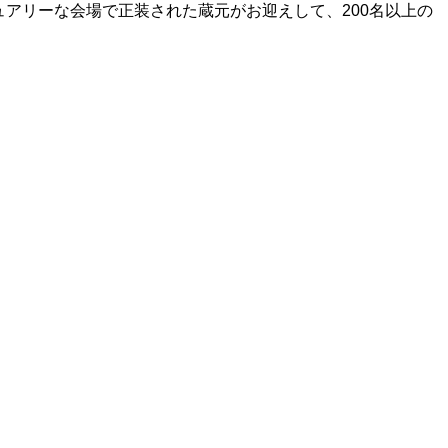
ジュアリーな会場で正装された蔵元がお迎えして、200名以上の