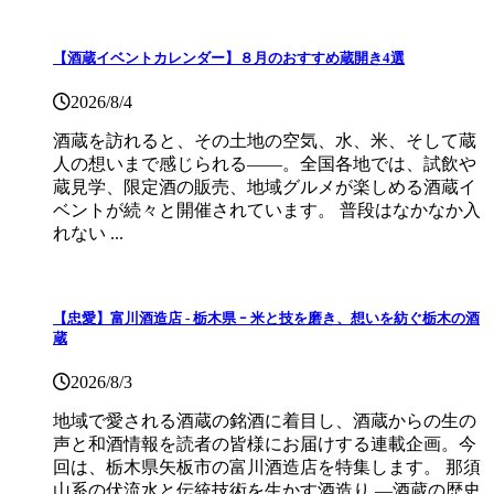
【酒蔵イベントカレンダー】８月のおすすめ蔵開き4選
2026/8/4
酒蔵を訪れると、その土地の空気、水、米、そして蔵
人の想いまで感じられる——。全国各地では、試飲や
蔵見学、限定酒の販売、地域グルメが楽しめる酒蔵イ
ベントが続々と開催されています。 普段はなかなか入
れない ...
【忠愛】富川酒造店 ‐ 栃木県 ｰ 米と技を磨き、想いを紡ぐ栃木の酒
蔵
2026/8/3
地域で愛される酒蔵の銘酒に着目し、酒蔵からの生の
声と和酒情報を読者の皆様にお届けする連載企画。今
回は、栃木県矢板市の富川酒造店を特集します。 那須
山系の伏流水と伝統技術を生かす酒造り ―酒蔵の歴史