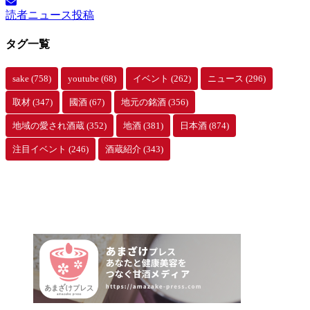
読者ニュース投稿
タグ一覧
sake
(758)
youtube
(68)
イベント
(262)
ニュース
(296)
取材
(347)
國酒
(67)
地元の銘酒
(356)
地域の愛され酒蔵
(352)
地酒
(381)
日本酒
(874)
注目イベント
(246)
酒蔵紹介
(343)