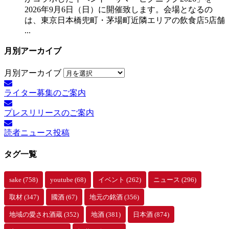
2026年9月6日（日）に開催致します。会場となるの
は、東京日本橋兜町・茅場町近隣エリアの飲食店5店舗
...
月別アーカイブ
月別アーカイブ
ライター募集のご案内
プレスリリースのご案内
読者ニュース投稿
タグ一覧
sake
(758)
youtube
(68)
イベント
(262)
ニュース
(296)
取材
(347)
國酒
(67)
地元の銘酒
(356)
地域の愛され酒蔵
(352)
地酒
(381)
日本酒
(874)