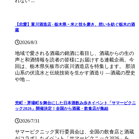
れない ...
【忠愛】富川酒造店 ‐ 栃木県 ｰ 米と技を磨き、想いを紡ぐ栃木の酒
蔵
2026/8/3
地域で愛される酒蔵の銘酒に着目し、酒蔵からの生の
声と和酒情報を読者の皆様にお届けする連載企画。今
回は、栃木県矢板市の富川酒造店を特集します。 那須
山系の伏流水と伝統技術を生かす酒造り ―酒蔵の歴史
や地 ...
兜町・茅場町を舞台にした日本酒飲み歩きイベント「サマーピクニ
ック2026」開催決定！全国から酒蔵・飲食店が集結
2026/7/31
サマーピクニック実⾏委員会は、全国の飲⾷店と酒蔵
がコラボしたイベント「サマーピクニック2026」を