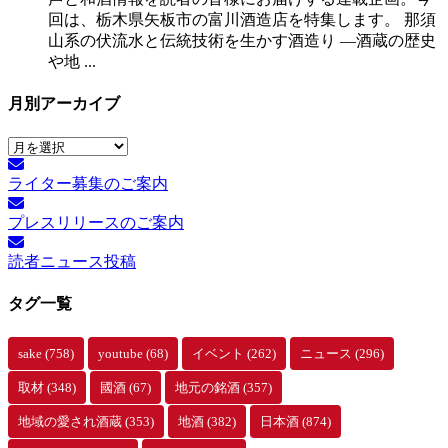
回は、栃木県矢板市の富川酒造店を特集します。 那須
山系の伏流水と伝統技術を生かす酒造り ―酒蔵の歴史
や地 ...
月別アーカイブ
月
別
ライター募集のご案内
ア
ー
プレスリリースのご案内
カ
イ
読者ニュース投稿
ブ
タグ一覧
sake
(758)
youtube
(68)
イベント
(262)
ニュース
(296)
取材
(348)
國酒
(67)
地元の銘酒
(357)
地域の愛され酒蔵
(353)
地酒
(382)
日本酒
(874)