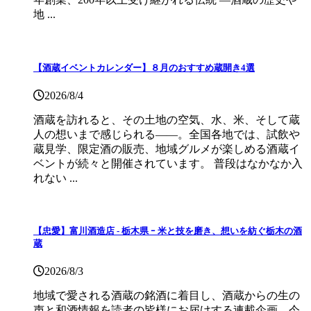
地 ...
【酒蔵イベントカレンダー】８月のおすすめ蔵開き4選
2026/8/4
酒蔵を訪れると、その土地の空気、水、米、そして蔵
人の想いまで感じられる——。全国各地では、試飲や
蔵見学、限定酒の販売、地域グルメが楽しめる酒蔵イ
ベントが続々と開催されています。 普段はなかなか入
れない ...
【忠愛】富川酒造店 ‐ 栃木県 ｰ 米と技を磨き、想いを紡ぐ栃木の酒
蔵
2026/8/3
地域で愛される酒蔵の銘酒に着目し、酒蔵からの生の
声と和酒情報を読者の皆様にお届けする連載企画。今