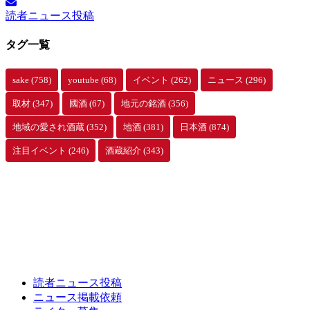
イ
読者ニュース投稿
ブ
タグ一覧
sake
(758)
youtube
(68)
イベント
(262)
ニュース
(296)
取材
(347)
國酒
(67)
地元の銘酒
(356)
地域の愛され酒蔵
(352)
地酒
(381)
日本酒
(874)
注目イベント
(246)
酒蔵紹介
(343)
読者ニュース投稿
ニュース掲載依頼