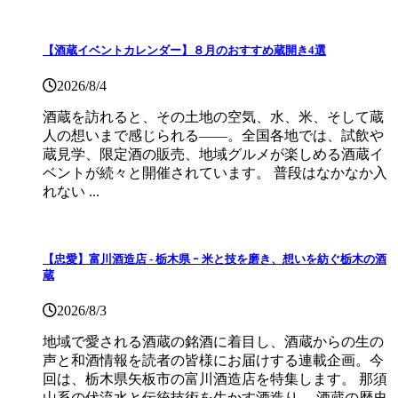
【酒蔵イベントカレンダー】８月のおすすめ蔵開き4選
2026/8/4
酒蔵を訪れると、その土地の空気、水、米、そして蔵
人の想いまで感じられる——。全国各地では、試飲や
蔵見学、限定酒の販売、地域グルメが楽しめる酒蔵イ
ベントが続々と開催されています。 普段はなかなか入
れない ...
【忠愛】富川酒造店 ‐ 栃木県 ｰ 米と技を磨き、想いを紡ぐ栃木の酒
蔵
2026/8/3
地域で愛される酒蔵の銘酒に着目し、酒蔵からの生の
声と和酒情報を読者の皆様にお届けする連載企画。今
回は、栃木県矢板市の富川酒造店を特集します。 那須
山系の伏流水と伝統技術を生かす酒造り ―酒蔵の歴史