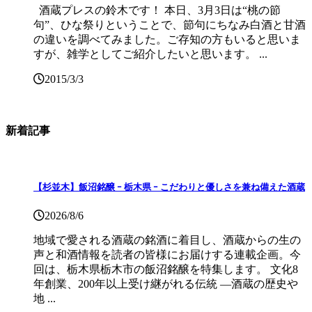
酒蔵プレスの鈴木です！ 本日、3月3日は“桃の節
句”、ひな祭りということで、節句にちなみ白酒と甘酒
の違いを調べてみました。ご存知の方もいると思いま
すが、雑学としてご紹介したいと思います。 ...
2015/3/3
新着記事
【杉並木】飯沼銘醸 ｰ 栃木県 ｰ こだわりと優しさを兼ね備えた酒蔵
2026/8/6
地域で愛される酒蔵の銘酒に着目し、酒蔵からの生の
声と和酒情報を読者の皆様にお届けする連載企画。今
回は、栃木県栃木市の飯沼銘醸を特集します。 文化8
年創業、200年以上受け継がれる伝統 ―酒蔵の歴史や
地 ...