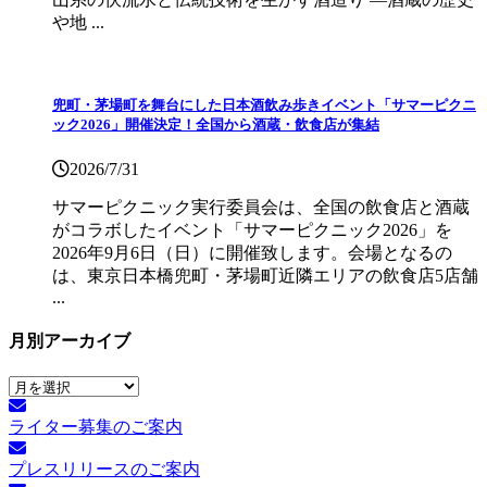
や地 ...
兜町・茅場町を舞台にした日本酒飲み歩きイベント「サマーピクニ
ック2026」開催決定！全国から酒蔵・飲食店が集結
2026/7/31
サマーピクニック実⾏委員会は、全国の飲⾷店と酒蔵
がコラボしたイベント「サマーピクニック2026」を
2026年9月6日（日）に開催致します。会場となるの
は、東京日本橋兜町・茅場町近隣エリアの飲食店5店舗
...
月別アーカイブ
月
別
ライター募集のご案内
ア
ー
プレスリリースのご案内
カ