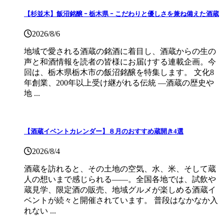
【杉並木】飯沼銘醸 ｰ 栃木県 ｰ こだわりと優しさを兼ね備えた酒蔵
2026/8/6
地域で愛される酒蔵の銘酒に着目し、酒蔵からの生の
声と和酒情報を読者の皆様にお届けする連載企画。今
回は、栃木県栃木市の飯沼銘醸を特集します。 文化8
年創業、200年以上受け継がれる伝統 ―酒蔵の歴史や
地 ...
【酒蔵イベントカレンダー】８月のおすすめ蔵開き4選
2026/8/4
酒蔵を訪れると、その土地の空気、水、米、そして蔵
人の想いまで感じられる——。全国各地では、試飲や
蔵見学、限定酒の販売、地域グルメが楽しめる酒蔵イ
ベントが続々と開催されています。 普段はなかなか入
れない ...