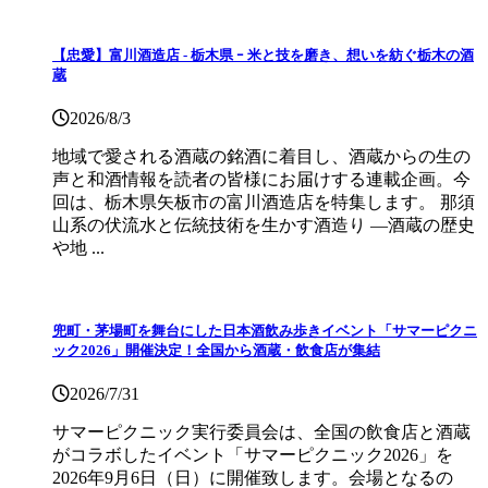
【忠愛】富川酒造店 ‐ 栃木県 ｰ 米と技を磨き、想いを紡ぐ栃木の酒
蔵
2026/8/3
地域で愛される酒蔵の銘酒に着目し、酒蔵からの生の
声と和酒情報を読者の皆様にお届けする連載企画。今
回は、栃木県矢板市の富川酒造店を特集します。 那須
山系の伏流水と伝統技術を生かす酒造り ―酒蔵の歴史
や地 ...
兜町・茅場町を舞台にした日本酒飲み歩きイベント「サマーピクニ
ック2026」開催決定！全国から酒蔵・飲食店が集結
2026/7/31
サマーピクニック実⾏委員会は、全国の飲⾷店と酒蔵
がコラボしたイベント「サマーピクニック2026」を
2026年9月6日（日）に開催致します。会場となるの