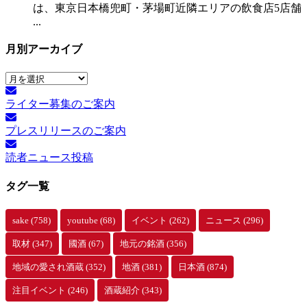
は、東京日本橋兜町・茅場町近隣エリアの飲食店5店舗
...
月別アーカイブ
月
別
ライター募集のご案内
ア
ー
プレスリリースのご案内
カ
イ
読者ニュース投稿
ブ
タグ一覧
sake
(758)
youtube
(68)
イベント
(262)
ニュース
(296)
取材
(347)
國酒
(67)
地元の銘酒
(356)
地域の愛され酒蔵
(352)
地酒
(381)
日本酒
(874)
注目イベント
(246)
酒蔵紹介
(343)