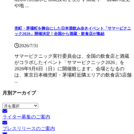
や地 ...
兜町・茅場町を舞台にした日本酒飲み歩きイベント「サマーピクニ
ック2026」開催決定！全国から酒蔵・飲食店が集結
2026/7/31
サマーピクニック実⾏委員会は、全国の飲⾷店と酒蔵
がコラボしたイベント「サマーピクニック2026」を
2026年9月6日（日）に開催致します。会場となるの
は、東京日本橋兜町・茅場町近隣エリアの飲食店5店舗
...
月別アーカイブ
月
別
ライター募集のご案内
ア
ー
プレスリリースのご案内
カ