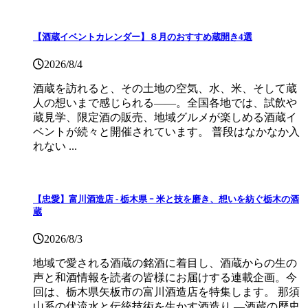
【酒蔵イベントカレンダー】８月のおすすめ蔵開き4選
2026/8/4
酒蔵を訪れると、その土地の空気、水、米、そして蔵
人の想いまで感じられる——。全国各地では、試飲や
蔵見学、限定酒の販売、地域グルメが楽しめる酒蔵イ
ベントが続々と開催されています。 普段はなかなか入
れない ...
【忠愛】富川酒造店 ‐ 栃木県 ｰ 米と技を磨き、想いを紡ぐ栃木の酒
蔵
2026/8/3
地域で愛される酒蔵の銘酒に着目し、酒蔵からの生の
声と和酒情報を読者の皆様にお届けする連載企画。今
回は、栃木県矢板市の富川酒造店を特集します。 那須
山系の伏流水と伝統技術を生かす酒造り ―酒蔵の歴史