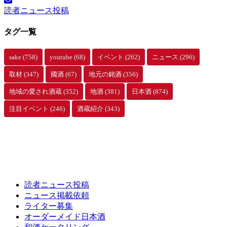
イ
読者ニュース投稿
ブ
タグ一覧
sake
(758)
youtube
(68)
イベント
(262)
ニュース
(296)
取材
(347)
國酒
(67)
地元の銘酒
(356)
地域の愛され酒蔵
(352)
地酒
(381)
日本酒
(874)
注目イベント
(246)
酒蔵紹介
(343)
読者ニュース投稿
ニュース掲載依頼
ライター募集
オーダーメイド日本酒