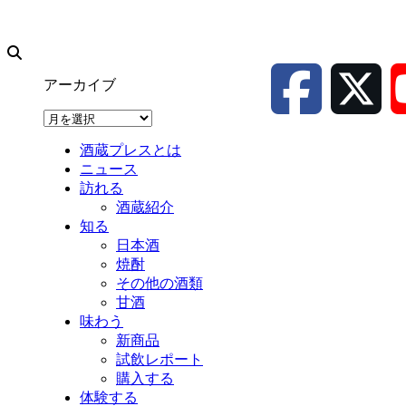
アーカイブ
ア
ー
酒蔵プレスとは
カ
ニュース
イ
訪れる
ブ
酒蔵紹介
知る
日本酒
焼酎
その他の酒類
甘酒
味わう
新商品
試飲レポート
購入する
体験する