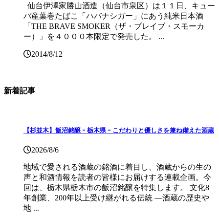
仙台伊澤家勝山酒造（仙台市泉区）は１１日、キュー
バ産葉巻たばこ「ハバナシガー」にあう純米日本酒
「THE BRAVE SMOKER（ザ・ブレイブ・スモーカ
ー）」を４０００本限定で発売した。 ...
2014/8/12
新着記事
【杉並木】飯沼銘醸 ｰ 栃木県 ｰ こだわりと優しさを兼ね備えた酒蔵
2026/8/6
地域で愛される酒蔵の銘酒に着目し、酒蔵からの生の
声と和酒情報を読者の皆様にお届けする連載企画。今
回は、栃木県栃木市の飯沼銘醸を特集します。 文化8
年創業、200年以上受け継がれる伝統 ―酒蔵の歴史や
地 ...