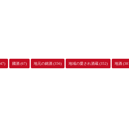
47)
國酒
(67)
地元の銘酒
(356)
地域の愛され酒蔵
(352)
地酒
(38