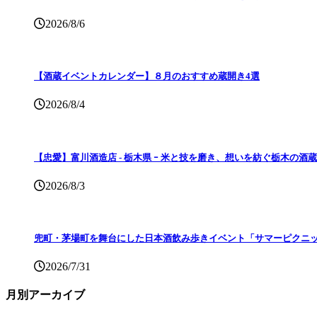
2026/8/6
【酒蔵イベントカレンダー】８月のおすすめ蔵開き4選
2026/8/4
【忠愛】富川酒造店 ‐ 栃木県 ｰ 米と技を磨き、想いを紡ぐ栃木の酒蔵
2026/8/3
兜町・茅場町を舞台にした日本酒飲み歩きイベント「サマーピクニッ
2026/7/31
月別アーカイブ