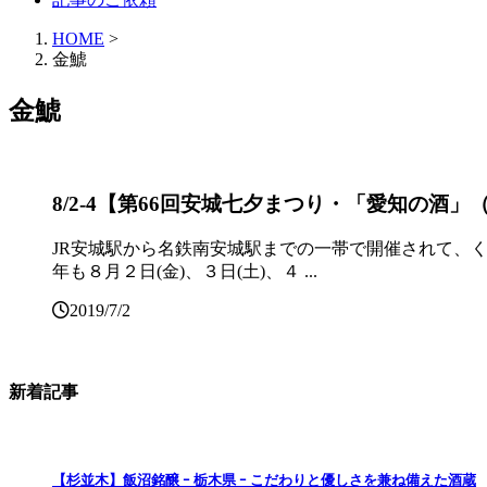
HOME
>
金鯱
金鯱
8/2-4【第66回安城七夕まつり・「愛知の酒」（AI
JR安城駅から名鉄南安城駅までの一帯で開催されて、く
年も８月２日(金)、３日(土)、４ ...
2019/7/2
新着記事
【杉並木】飯沼銘醸 ｰ 栃木県 ｰ こだわりと優しさを兼ね備えた酒蔵