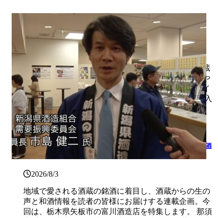
【酒蔵イベントカレンダー】８月のおすすめ蔵開き4選
2026/8/4
酒蔵を訪れると、その土地の空気、水、米、そして蔵
人の想いまで感じられる——。全国各地では、試飲や
蔵見学、限定酒の販売、地域グルメが楽しめる酒蔵イ
ベントが続々と開催されています。 普段はなかなか入
れない ...
【忠愛】富川酒造店 ‐ 栃木県 ｰ 米と技を磨き、想いを紡ぐ栃木の酒
蔵
2026/8/3
地域で愛される酒蔵の銘酒に着目し、酒蔵からの生の
声と和酒情報を読者の皆様にお届けする連載企画。今
回は、栃木県矢板市の富川酒造店を特集します。 那須