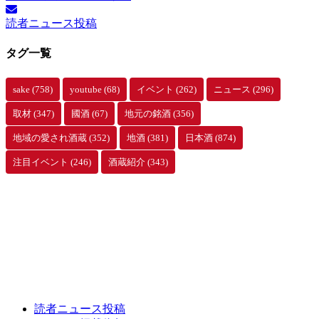
読者ニュース投稿
タグ一覧
sake
(758)
youtube
(68)
イベント
(262)
ニュース
(296)
取材
(347)
國酒
(67)
地元の銘酒
(356)
地域の愛され酒蔵
(352)
地酒
(381)
日本酒
(874)
注目イベント
(246)
酒蔵紹介
(343)
読者ニュース投稿