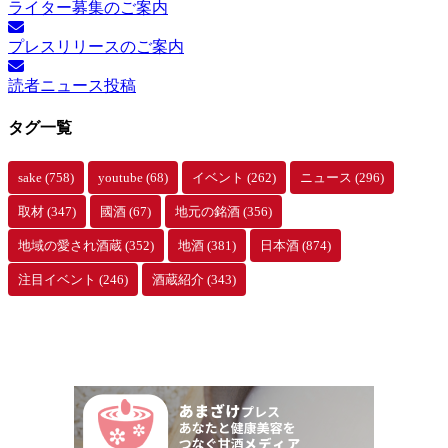
ライター募集のご案内
ア
ー
プレスリリースのご案内
カ
イ
読者ニュース投稿
ブ
タグ一覧
sake
(758)
youtube
(68)
イベント
(262)
ニュース
(296)
取材
(347)
國酒
(67)
地元の銘酒
(356)
地域の愛され酒蔵
(352)
地酒
(381)
日本酒
(874)
注目イベント
(246)
酒蔵紹介
(343)