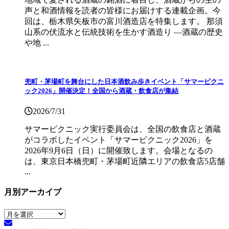
声と和酒情報を読者の皆様にお届けする連載企画。今
回は、栃木県矢板市の富川酒造店を特集します。 那須
山系の伏流水と伝統技術を生かす酒造り ―酒蔵の歴史
や地 ...
兜町・茅場町を舞台にした日本酒飲み歩きイベント「サマーピクニ
ック2026」開催決定！全国から酒蔵・飲食店が集結
2026/7/31
サマーピクニック実⾏委員会は、全国の飲⾷店と酒蔵
がコラボしたイベント「サマーピクニック2026」を
2026年9月6日（日）に開催致します。会場となるの
は、東京日本橋兜町・茅場町近隣エリアの飲食店5店舗
...
月別アーカイブ
月
別