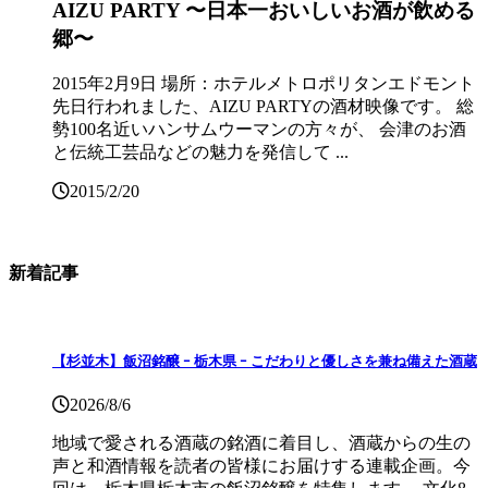
AIZU PARTY 〜日本一おいしいお酒が飲める
郷〜
2015年2月9日 場所：ホテルメトロポリタンエドモント
先日行われました、AIZU PARTYの酒材映像です。 総
勢100名近いハンサムウーマンの方々が、 会津のお酒
と伝統工芸品などの魅力を発信して ...
2015/2/20
新着記事
【杉並木】飯沼銘醸 ｰ 栃木県 ｰ こだわりと優しさを兼ね備えた酒蔵
2026/8/6
地域で愛される酒蔵の銘酒に着目し、酒蔵からの生の
声と和酒情報を読者の皆様にお届けする連載企画。今