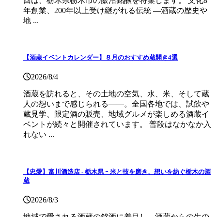
回は、栃木県栃木市の飯沼銘醸を特集します。 文化8
年創業、200年以上受け継がれる伝統 ―酒蔵の歴史や
地 ...
【酒蔵イベントカレンダー】８月のおすすめ蔵開き4選
2026/8/4
酒蔵を訪れると、その土地の空気、水、米、そして蔵
人の想いまで感じられる——。全国各地では、試飲や
蔵見学、限定酒の販売、地域グルメが楽しめる酒蔵イ
ベントが続々と開催されています。 普段はなかなか入
れない ...
【忠愛】富川酒造店 ‐ 栃木県 ｰ 米と技を磨き、想いを紡ぐ栃木の酒
蔵
2026/8/3
地域で愛される酒蔵の銘酒に着目し、酒蔵からの生の