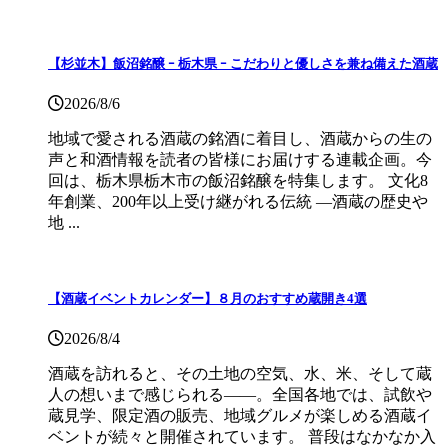
【杉並木】飯沼銘醸 ｰ 栃木県 ｰ こだわりと優しさを兼ね備えた酒蔵
2026/8/6
地域で愛される酒蔵の銘酒に着目し、酒蔵からの生の
声と和酒情報を読者の皆様にお届けする連載企画。今
回は、栃木県栃木市の飯沼銘醸を特集します。 文化8
年創業、200年以上受け継がれる伝統 ―酒蔵の歴史や
地 ...
【酒蔵イベントカレンダー】８月のおすすめ蔵開き4選
2026/8/4
酒蔵を訪れると、その土地の空気、水、米、そして蔵
人の想いまで感じられる——。全国各地では、試飲や
蔵見学、限定酒の販売、地域グルメが楽しめる酒蔵イ
ベントが続々と開催されています。 普段はなかなか入