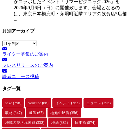
がコラボしたイベント「サマーピクニック2026」を
2026年9月6日（日）に開催致します。会場となるの
は、東京日本橋兜町・茅場町近隣エリアの飲食店5店舗
...
月別アーカイブ
月
別
ライター募集のご案内
ア
ー
プレスリリースのご案内
カ
イ
読者ニュース投稿
ブ
タグ一覧
sake
(758)
youtube
(68)
イベント
(262)
ニュース
(296)
取材
(347)
國酒
(67)
地元の銘酒
(356)
地域の愛され酒蔵
(352)
地酒
(381)
日本酒
(874)