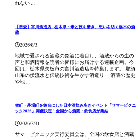
れない ...
【忠愛】富川酒造店 ‐ 栃木県 ｰ 米と技を磨き、想いを紡ぐ栃木の酒
蔵
2026/8/3
地域で愛される酒蔵の銘酒に着目し、酒蔵からの生の
声と和酒情報を読者の皆様にお届けする連載企画。今
回は、栃木県矢板市の富川酒造店を特集します。 那須
山系の伏流水と伝統技術を生かす酒造り ―酒蔵の歴史
や地 ...
兜町・茅場町を舞台にした日本酒飲み歩きイベント「サマーピクニ
ック2026」開催決定！全国から酒蔵・飲食店が集結
2026/7/31
サマーピクニック実⾏委員会は、全国の飲⾷店と酒蔵