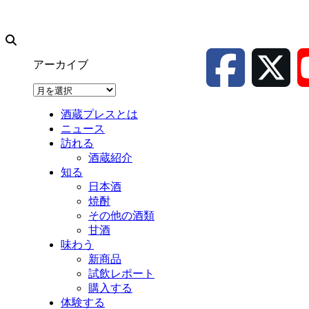
アーカイブ
ア
ー
酒蔵プレスとは
カ
ニュース
イ
訪れる
ブ
酒蔵紹介
知る
日本酒
焼酎
その他の酒類
甘酒
味わう
新商品
試飲レポート
購入する
体験する