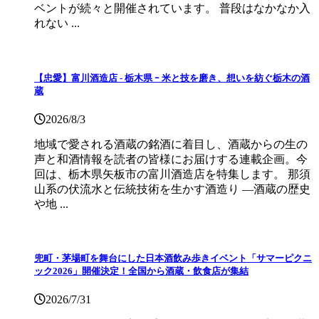
ベントが続々と開催されています。 普段はなかなか入
れない ...
【忠愛】富川酒造店 ‐ 栃木県 ｰ 米と技を磨き、想いを紡ぐ栃木の酒
蔵
2026/8/3
地域で愛される酒蔵の銘酒に着目し、酒蔵からの生の
声と和酒情報を読者の皆様にお届けする連載企画。今
回は、栃木県矢板市の富川酒造店を特集します。 那須
山系の伏流水と伝統技術を生かす酒造り ―酒蔵の歴史
や地 ...
兜町・茅場町を舞台にした日本酒飲み歩きイベント「サマーピクニ
ック2026」開催決定！全国から酒蔵・飲食店が集結
2026/7/31