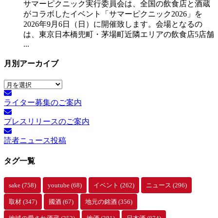
サマーピクニック実⾏委員会は、全国の飲⾷店と酒蔵
がコラボしたイベント「サマーピクニック2026」を
2026年9月6日（日）に開催致します。会場となるの
は、東京日本橋兜町・茅場町近隣エリアの飲食店5店舗
...
月別アーカイブ
月
別
ライター募集のご案内
ア
ー
プレスリリースのご案内
カ
イ
読者ニュース投稿
ブ
タグ一覧
sake
(758)
youtube
(68)
イベント
(262)
ニュース
(296)
取材
(347)
國酒
(67)
地元の銘酒
(356)