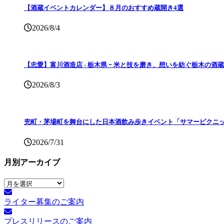
【酒蔵イベントカレンダー】８月のおすすめ蔵開き4選
2026/8/4
【忠愛】富川酒造店 ‐ 栃木県 ｰ 米と技を磨き、想いを紡ぐ栃木の酒蔵
2026/8/3
兜町・茅場町を舞台にした日本酒飲み歩きイベント「サマーピクニッ
2026/7/31
月別アーカイブ
月
別
ライター募集のご案内
ア
ー
プレスリリースのご案内