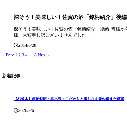
探そう！美味しい！佐賀の酒「銘柄紹介」後編
探そう！美味しい！佐賀の酒「銘柄紹介」後編 皆様から
様、大変申し訳ございませんでした ...
2014/6/28
« Prev
1
2
3
4
…
8
Next »
新着記事
【杉並木】飯沼銘醸 ｰ 栃木県 ｰ こだわりと優しさを兼ね備えた酒蔵
2026/8/6