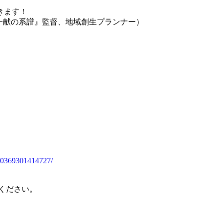
きます！
『一献の系譜』監督、地域創生プランナー）
190369301414727/
せください。