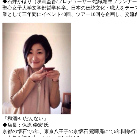
◆石井かほり（映画監督/プロデューサー/地域創生プランナ
聖心女子大学文学部哲学科卒。日本の伝統文化・職人をテーマ
業として三年間にイベント40回、ツアー10回を企画し、交流
「和酒Balだんない」
◆店長：保原 崇宏 氏
京都の懐石で5年、東京八王子の京懐石 鶯啼庵にて6年間修