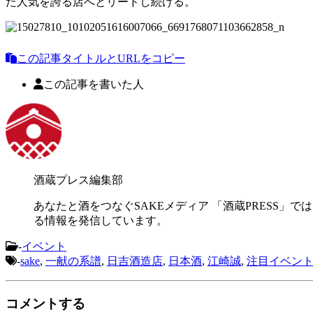
た人気を誇る店へとリードし続ける。
この記事タイトルとURLをコピー
この記事を書いた人
酒蔵プレス編集部
あなたと酒をつなぐSAKEメディア 「酒蔵PRESS」で
る情報を発信しています。
-
イベント
-
sake
,
一献の系譜
,
日吉酒造店
,
日本酒
,
江崎誠
,
注目イベン
コメントする