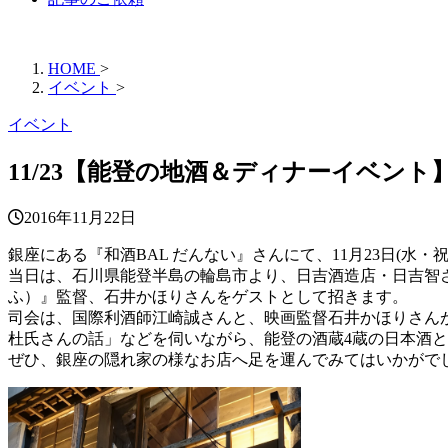
HOME
>
イベント
>
イベント
11/23【能登の地酒＆ディナーイベン
2016年11月22日
銀座にある『和酒BAL だんない』さんにて、11月23日(水
当日は、石川県能登半島の輪島市より、日吉酒造店・日吉智
ふ）』監督、石井かほりさんをゲストとして招きます。
司会は、国際利酒師江崎誠さんと、映画監督石井かほりさん
杜氏さんの話」などを伺いながら、能登の酒蔵4蔵の日本酒
ぜひ、銀座の隠れ家の様なお店へ足を運んでみてはいかがで