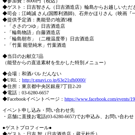
◆参加費：8000円（税込）
◆ゲスト：日吉智さん（日吉酒造店）輪島からお越しいただ
◆司会：江崎誠 さん(国際利酒師)、石井かほりさん（映画
◆提供予定酒：奥能登の地酒5種
・「ささのつゆ」日吉酒造店
・「輪島物語」白藤酒造店
・「輪島朝市」（二種温度帯）日吉酒造店
・「竹葉 能登純米」竹葉酒造
◆当日のお献立7品
（能登からの直送素材を生かした特別メニュー）
◆会場：和酒バル だんない
◆URL：
http://r.gnavi.co.jp/63e21sfh0000/
◆住所：東京都中央区銀座7丁目2-20
◆電話：03-6280-6657
◆Facebookイベントページ：
https://www.facebook.com/events/
イベント申し込み・問い合わせ先
・店舗に直接お電話(03-6280-6657)でお申込み、お問い合わ
●ゲストプロフィール●
◆ゲスト：日吉 智（日吉酒造店・蔵元杜氏）