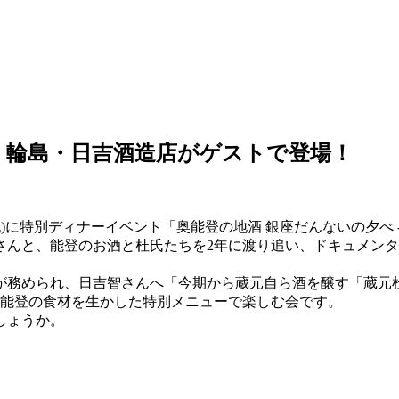
ト】輪島・日吉酒造店がゲストで登場！
・祝)に特別ディナーイベント「奥能登の地酒 銀座だんないの夕
さんと、能登のお酒と杜氏たちを2年に渡り追い、ドキュメン
が務められ、日吉智さんへ「今期から蔵元自ら酒を醸す「蔵元
と能登の食材を生かした特別メニューで楽しむ会です。
しょうか。