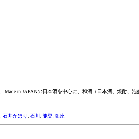
は、Made in JAPANの日本酒を中心に、和酒（日本酒、
ト
,
石井かほり
,
石川
,
能登
,
銀座