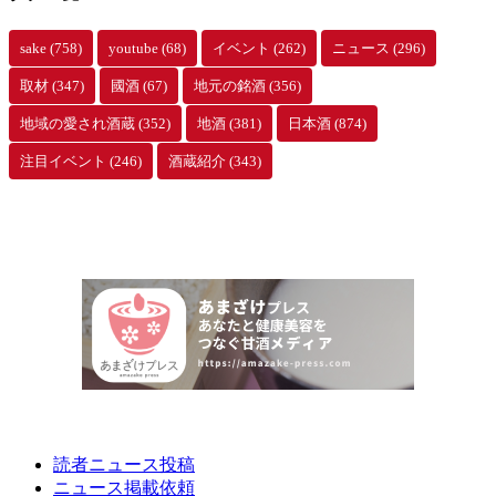
sake
(758)
youtube
(68)
イベント
(262)
ニュース
(296)
取材
(347)
國酒
(67)
地元の銘酒
(356)
地域の愛され酒蔵
(352)
地酒
(381)
日本酒
(874)
注目イベント
(246)
酒蔵紹介
(343)
読者ニュース投稿
ニュース掲載依頼