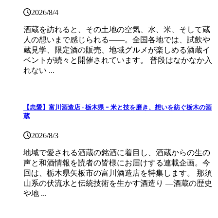
2026/8/4
酒蔵を訪れると、その土地の空気、水、米、そして蔵
人の想いまで感じられる——。全国各地では、試飲や
蔵見学、限定酒の販売、地域グルメが楽しめる酒蔵イ
ベントが続々と開催されています。 普段はなかなか入
れない ...
【忠愛】富川酒造店 ‐ 栃木県 ｰ 米と技を磨き、想いを紡ぐ栃木の酒
蔵
2026/8/3
地域で愛される酒蔵の銘酒に着目し、酒蔵からの生の
声と和酒情報を読者の皆様にお届けする連載企画。今
回は、栃木県矢板市の富川酒造店を特集します。 那須
山系の伏流水と伝統技術を生かす酒造り ―酒蔵の歴史
や地 ...