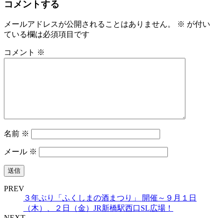
コメントする
メールアドレスが公開されることはありません。
※
が付い
ている欄は必須項目です
コメント
※
名前
※
メール
※
PREV
３年ぶり「ふくしまの酒まつり」 開催～９月１日
（木）、２日（金）JR新橋駅西口SL広場！
NEXT