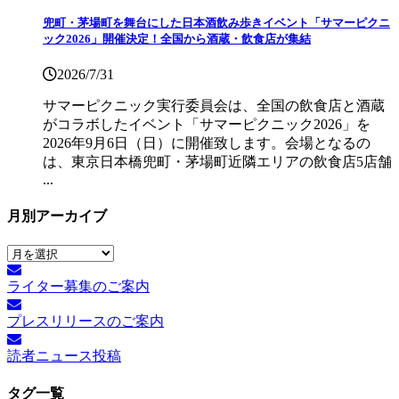
兜町・茅場町を舞台にした日本酒飲み歩きイベント「サマーピクニ
ック2026」開催決定！全国から酒蔵・飲食店が集結
2026/7/31
サマーピクニック実⾏委員会は、全国の飲⾷店と酒蔵
がコラボしたイベント「サマーピクニック2026」を
2026年9月6日（日）に開催致します。会場となるの
は、東京日本橋兜町・茅場町近隣エリアの飲食店5店舗
...
月別アーカイブ
月
別
ライター募集のご案内
ア
ー
プレスリリースのご案内
カ
イ
読者ニュース投稿
ブ
タグ一覧