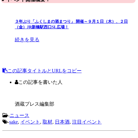
３年ぶり「ふくしまの酒まつり」 開催～９月１日（木）、２日
（金）JR新橋駅西口SL広場！
続きを見る
この記事タイトルとURLをコピー
この記事を書いた人
酒蔵プレス編集部
-
ニュース
-
sake
,
イベント
,
取材
,
日本酒
,
注目イベント