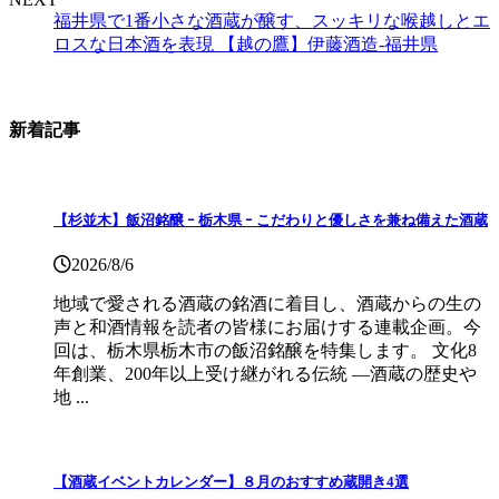
福井県で1番小さな酒蔵が醸す、スッキリな喉越しとエ
ロスな日本酒を表現 【越の鷹】伊藤酒造-福井県
新着記事
【杉並木】飯沼銘醸 ｰ 栃木県 ｰ こだわりと優しさを兼ね備えた酒蔵
2026/8/6
地域で愛される酒蔵の銘酒に着目し、酒蔵からの生の
声と和酒情報を読者の皆様にお届けする連載企画。今
回は、栃木県栃木市の飯沼銘醸を特集します。 文化8
年創業、200年以上受け継がれる伝統 ―酒蔵の歴史や
地 ...
【酒蔵イベントカレンダー】８月のおすすめ蔵開き4選