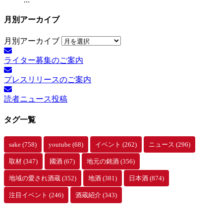
月別アーカイブ
月別アーカイブ
ライター募集のご案内
プレスリリースのご案内
読者ニュース投稿
タグ一覧
sake
(758)
youtube
(68)
イベント
(262)
ニュース
(296)
取材
(347)
國酒
(67)
地元の銘酒
(356)
地域の愛され酒蔵
(352)
地酒
(381)
日本酒
(874)
注目イベント
(246)
酒蔵紹介
(343)