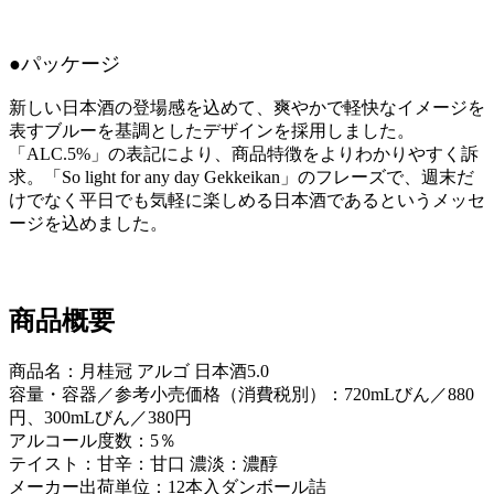
●パッケージ
新しい日本酒の登場感を込めて、爽やかで軽快なイメージを
表すブルーを基調としたデザインを採用しました。
「ALC.5%」の表記により、商品特徴をよりわかりやすく訴
求。「So light for any day Gekkeikan」のフレーズで、週末だ
けでなく平日でも気軽に楽しめる日本酒であるというメッセ
ージを込めました。
商品概要
商品名：月桂冠 アルゴ 日本酒5.0
容量・容器／参考小売価格（消費税別）：720mLびん／880
円、300mLびん／380円
アルコール度数：5％
テイスト：甘辛：甘口 濃淡：濃醇
メーカー出荷単位：12本入ダンボール詰