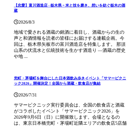
【忠愛】富川酒造店 ‐ 栃木県 ｰ 米と技を磨き、想いを紡ぐ栃木の酒
蔵
2026/8/3
地域で愛される酒蔵の銘酒に着目し、酒蔵からの生の
声と和酒情報を読者の皆様にお届けする連載企画。今
回は、栃木県矢板市の富川酒造店を特集します。 那須
山系の伏流水と伝統技術を生かす酒造り ―酒蔵の歴史
や地 ...
兜町・茅場町を舞台にした日本酒飲み歩きイベント「サマーピクニ
ック2026」開催決定！全国から酒蔵・飲食店が集結
2026/7/31
サマーピクニック実⾏委員会は、全国の飲⾷店と酒蔵
がコラボしたイベント「サマーピクニック2026」を
2026年9月6日（日）に開催致します。会場となるの
は、東京日本橋兜町・茅場町近隣エリアの飲食店5店舗
...