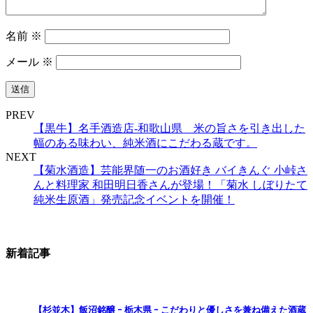
名前
※
メール
※
PREV
【黒牛】名手酒造店‐和歌山県 米の旨さを引き出した
幅のある味わい、純米酒にこだわる蔵です。
NEXT
【菊水酒造】芸能界随一のお酒好き バイきんぐ 小峠さ
んと料理家 和田明日香さんが登場！「菊水 しぼりたて
純米生原酒」発売記念イベントを開催！
新着記事
【杉並木】飯沼銘醸 ｰ 栃木県 ｰ こだわりと優しさを兼ね備えた酒蔵