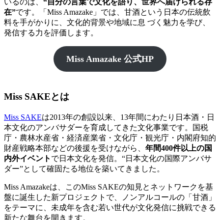
いるのは、
“自分の言葉で文化を語り、世界へ届けられる存
在”
です。「Miss Amazake」では、甘酒という日本の伝統飲
料を手がかりに、文化的背景や地域に息 づく魅力を学び、
発信する力を評価します。
Miss Amazake 公式HP
Miss SAKEとは
Miss SAKE
は2013年の創設以来、13年間にわたり日本酒・日
本文化のアンバサダーを育成してきた文化事業です。国税
庁・農林水産省・経済産業省・文化庁・観光庁・内閣府知的
財産戦略本部などの後援を受けながら、
年間400件以上の国
内外イベント
で日本文化を発信。“日本文化の国際アンバサ
ダー”として確固たる地位を築いてきました。
Miss Amazakeは、このMiss SAKEの知見とネットワークを基
盤に誕生した新プロジェクトで、ノンアルコールの「甘酒」
をテーマに、未成年を含む若い世代が文化発信に挑戦できる
新たな舞台を開きます。