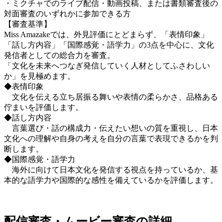
・ミクチャでのライブ配信・動画投稿、または書類審査後の
対面審査のいずれかに参加できる方
【審査基準】
Miss Amazakeでは、外見評価にとどまらず、「表情印象」
「話し方内容」「国際感覚・語学力」の3点を中心に、文化
発信者としての総合力を審査。
「文化を未来へつなぎ発信していく人材としてふさわしい
か」を見極めます。
◆表情印象
文化を伝える立ち居振る舞いや表情の柔らかさ、品格ある
佇まいを評価します。
◆話し方内容
言葉選び・話の構成力・伝えたい想いの質を重視し、日本
文化への理解や自身の考えを自分の言葉で表現できるかを判
断します。
◆国際感覚・語学力
海外に向けて日本文化を発信する視点を持っているか、基
本的な語学力や国際的な感性を備えているかを評価します。
配信審査・ムービー審査の詳細