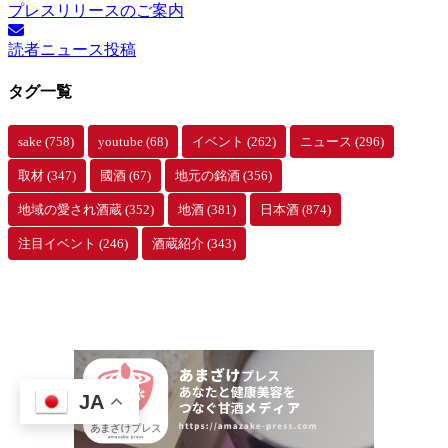
プレスリリースのご案内
カ
イ
読者ニュース投稿
ブ
タグ一覧
sake
(758)
youtube
(68)
イベント
(262)
ニュース
(296)
取材
(347)
國酒
(67)
地元の銘酒
(356)
地域の愛され酒蔵
(352)
地酒
(381)
日本酒
(874)
注目イベント
(246)
酒蔵紹介
(343)
JA