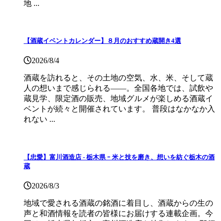
地 ...
【酒蔵イベントカレンダー】８月のおすすめ蔵開き4選
2026/8/4
酒蔵を訪れると、その土地の空気、水、米、そして蔵
人の想いまで感じられる——。全国各地では、試飲や
蔵見学、限定酒の販売、地域グルメが楽しめる酒蔵イ
ベントが続々と開催されています。 普段はなかなか入
れない ...
【忠愛】富川酒造店 ‐ 栃木県 ｰ 米と技を磨き、想いを紡ぐ栃木の酒
蔵
2026/8/3
地域で愛される酒蔵の銘酒に着目し、酒蔵からの生の
声と和酒情報を読者の皆様にお届けする連載企画。今