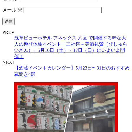
メール
※
PREV
浅草ビューホテル アネックス 六区 で開催する粋な大
人の遊び体験イベント「三社祭－美酒礼賛（びしゅら
いさん）」5月16日（土）・17日（日）にいよいよ開
催！
NEXT
【酒蔵イベントカレンダー】5月23日〜31日のおすすめ
蔵開き4選