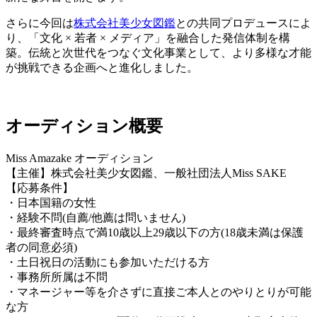
さらに今回は
株式会社美少女図鑑
との共同プロデュースによ
り、「文化 × 若者 × メディア」を融合した発信体制を構
築。伝統と次世代をつなぐ文化事業として、より多様な才能
が挑戦できる企画へと進化しました。
オーディション概要
Miss Amazake オーディション
【主催】株式会社美少女図鑑、一般社団法人Miss SAKE
【応募条件】
・日本国籍の女性
・経験不問(自薦/他薦は問いません)
・最終審査時点で満10歳以上29歳以下の方(18歳未満は保護
者の同意必須)
・土日祝日の活動にも参加いただける方
・事務所所属は不問
・マネージャー等を介さずに直接ご本人とのやりとりが可能
な方