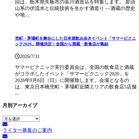
回は、栃木県矢板市の富川酒造店を特集します。 那須
山系の伏流水と伝統技術を生かす酒造り ―酒蔵の歴史
や地 ...
兜町・茅場町を舞台にした日本酒飲み歩きイベント「サマーピクニ
ック2026」開催決定！全国から酒蔵・飲食店が集結
2026/7/31
サマーピクニック実⾏委員会は、全国の飲⾷店と酒蔵
がコラボしたイベント「サマーピクニック2026」を
2026年9月6日（日）に開催致します。会場となるの
は、東京日本橋兜町・茅場町近隣エリアの飲食店5店舗
...
月別アーカイブ
月
別
ライター募集のご案内
ア
ー