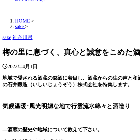
HOME
>
sake
>
sake
神奈川県
梅の里に息づく、真心と誠意をこめた酒
2022年4月1日
地域で愛される酒蔵の銘酒に着目し、酒蔵からの生の声と和酒
の石井醸造（いしいじょうぞう）株式会社を特集します。
気候温暖･風光明媚な地で行雲流水綿々と酒造り
―酒蔵の歴史や地域について教えて下さい。