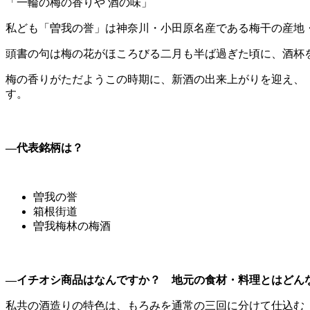
「一輪の梅の香りや 酒の味」
私ども「曽我の誉」は神奈川・小田原名産である梅干の産地
頭書の句は梅の花がほころびる二月も半ば過ぎた頃に、酒杯
梅の香りがただようこの時期に、新酒の出来上がりを迎え、
す。
―代表銘柄は？
曽我の誉
箱根街道
曽我梅林の梅酒
―イチオシ商品はなんですか？ 地元の食材・料理とはどん
私共の酒造りの特色は、もろみを通常の三回に分けて仕込む