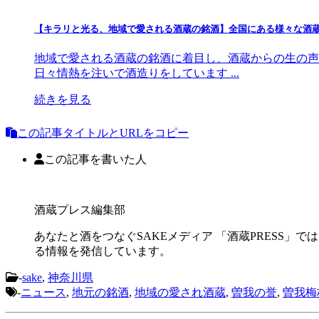
【キラリと光る、地域で愛される酒蔵の銘酒】全国にある様々な酒
地域で愛される酒蔵の銘酒に着目し、酒蔵からの生の声と
日々情熱を注いで酒造りをしています ...
続きを見る
この記事タイトルとURLをコピー
この記事を書いた人
酒蔵プレス編集部
あなたと酒をつなぐSAKEメディア 「酒蔵PRESS」で
る情報を発信しています。
-
sake
,
神奈川県
-
ニュース
,
地元の銘酒
,
地域の愛され酒蔵
,
曽我の誉
,
曽我梅