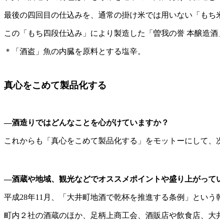
最後の四回目の仕込みを、通常の掛け米では用いない「もち
この「もち四段仕込み」により製造した「曽我の誉 本醸造
＊「酒盗」魚の内臓を原料とする塩辛。
真心をこめて製品化する
―酒造りではどんなことを心がけていますか？
これからも「真心をこめて製品化する」をモットーにして、
―酒蔵や地域、観光などでオススメポイントや盛り上がって
平成28年11月、「大井町地酒で乾杯を推進する条例」とい
町内２社の酒蔵のほか、足柄上商工会、酒販店や飲食店、大