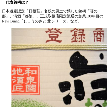
―代表銘柄は？
日本遺産認定「日根荘」名残の風土で醸した銘柄「荘の
郷」、清酒「都娘」、正規取扱店限定流通の創業100年目の
New Brand「しょうのさと 北シリーズ」など。