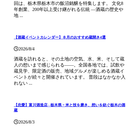
回は、栃木県栃木市の飯沼銘醸を特集します。 文化8
年創業、200年以上受け継がれる伝統 ―酒蔵の歴史や
地 ...
【酒蔵イベントカレンダー】８月のおすすめ蔵開き4選
2026/8/4
酒蔵を訪れると、その土地の空気、水、米、そして蔵
人の想いまで感じられる——。全国各地では、試飲や
蔵見学、限定酒の販売、地域グルメが楽しめる酒蔵イ
ベントが続々と開催されています。 普段はなかなか入
れない ...
【忠愛】富川酒造店 ‐ 栃木県 ｰ 米と技を磨き、想いを紡ぐ栃木の酒
蔵
2026/8/3