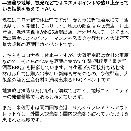
―酒蔵や地域、観光などでオススメポイントや盛り上がって
いる話題を教えて下さい。
現在はコロナ禍で休止中ですが、春と秋に弊社酒蔵にて「酒
蔵祭り」を開催しております。地元の飲食店や販売店、お土
産店、漁港関係店が約25店舗出店。屋外屋内ステージでは地
元出演者によるパフォーマンスや発表会が行われる大阪府下
最大規模の酒蔵開放イベントです。
こちらもコロナ禍で休止中ですが、大阪府南部は食材の宝庫
なので、それらの食材を酒蔵に集めて年間6回程度「泉佐野
酒蔵BBQ」を開催しています。各生産者が直接持ち込む食
材はお店では購入出来ない新鮮食材そのもの。泉佐野産、大
阪産の酒と生産食材を満喫出来るBBQイベントです。
地酒蔵は酒造りだけを行う酒蔵ではなく、地域コミュニティ
ーの発信基地でもあると考えています。
また、泉佐野市は関西国際空港、りんくうプレミアムアウト
レットなど、外国人観光客も国内観光客も訪れていただける
恵まれた地域です。