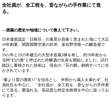
全社員が、全工程を、昔ながらの手作業にて造
る。
―酒蔵の歴史や地域について教えて下さい。
日本遺産認定「日根荘」の風景が息衝く恵まれた地にて大正
10年創業、関西国際空港の対岸、泉佐野市唯一の醸造蔵で
す。
1921年と1925年建立の大型木造蔵2棟を有し、約70年前から
当時“幻の酒”と呼ばれた吟醸酒の生産を開始しました。試行
錯誤し蓄積された技術は、現在の『荘の郷』銘柄すべてに生
かされています。
“量より質の酒造り”を信念とし、外部から蔵人を雇わず、社
員杜氏を中心に、「全社員が、全工程を、昔ながらの手作業
にて造る」愛溢れる、高品質な特定名称酒を中心に扱ってお
ります。