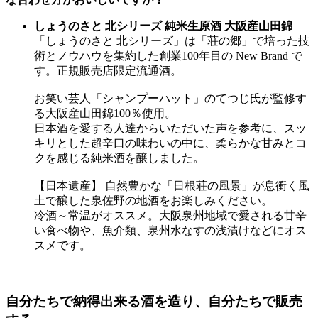
しょうのさと 北シリーズ 純米生原酒 大阪産山田錦
「しょうのさと 北シリーズ」は「荘の郷」で培った技
術とノウハウを集約した創業100年目の New Brand で
す。正規販売店限定流通酒。
お笑い芸人「シャンプーハット」のてつじ氏が監修す
る大阪産山田錦100％使用。
日本酒を愛する人達からいただいた声を参考に、スッ
キリとした超辛口の味わいの中に、柔らかな甘みとコ
クを感じる純米酒を醸しました。
【日本遺産】 自然豊かな「日根荘の風景」が息衝く風
土で醸した泉佐野の地酒をお楽しみください。
冷酒～常温がオススメ。大阪泉州地域で愛される甘辛
い食べ物や、魚介類、泉州水なすの浅漬けなどにオス
スメです。
自分たちで納得出来る酒を造り、自分たちで販売