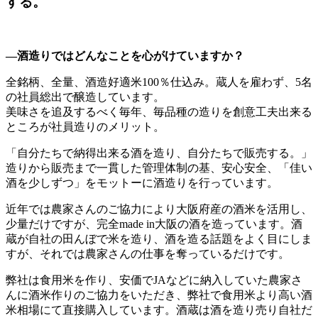
する。
―酒造りではどんなことを心がけていますか？
全銘柄、全量、酒造好適米100％仕込み。蔵人を雇わず、5名
の社員総出で醸造しています。
美味さを追及するべく毎年、毎品種の造りを創意工夫出来る
ところが社員造りのメリット。
「自分たちで納得出来る酒を造り、自分たちで販売する。」
造りから販売まで一貫した管理体制の基、安心安全、「佳い
酒を少しずつ」をモットーに酒造りを行っています。
近年では農家さんのご協力により大阪府産の酒米を活用し、
少量だけですが、完全made in大阪の酒を造っています。酒
蔵が自社の田んぼで米を造り、酒を造る話題をよく目にしま
すが、それでは農家さんの仕事を奪っているだけです。
弊社は食用米を作り、安価でJAなどに納入していた農家さ
んに酒米作りのご協力をいただき、弊社で食用米より高い酒
米相場にて直接購入しています。酒蔵は酒を造り売り自社だ