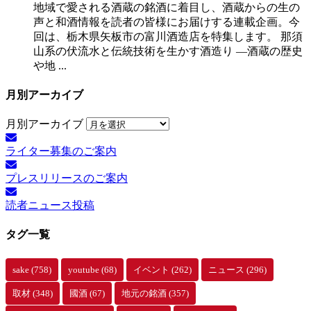
地域で愛される酒蔵の銘酒に着目し、酒蔵からの生の
声と和酒情報を読者の皆様にお届けする連載企画。今
回は、栃木県矢板市の富川酒造店を特集します。 那須
山系の伏流水と伝統技術を生かす酒造り ―酒蔵の歴史
や地 ...
月別アーカイブ
月別アーカイブ
ライター募集のご案内
プレスリリースのご案内
読者ニュース投稿
タグ一覧
sake
(758)
youtube
(68)
イベント
(262)
ニュース
(296)
取材
(348)
國酒
(67)
地元の銘酒
(357)