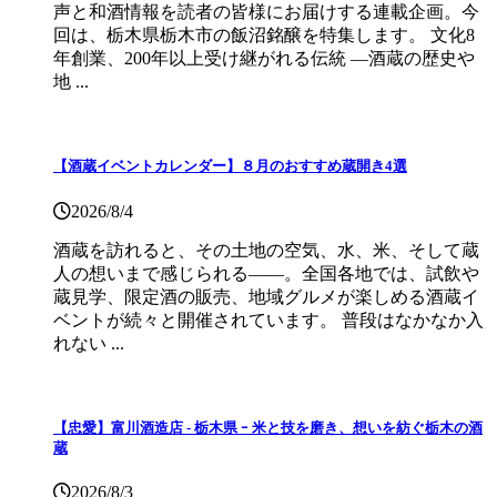
声と和酒情報を読者の皆様にお届けする連載企画。今
回は、栃木県栃木市の飯沼銘醸を特集します。 文化8
年創業、200年以上受け継がれる伝統 ―酒蔵の歴史や
地 ...
【酒蔵イベントカレンダー】８月のおすすめ蔵開き4選
2026/8/4
酒蔵を訪れると、その土地の空気、水、米、そして蔵
人の想いまで感じられる——。全国各地では、試飲や
蔵見学、限定酒の販売、地域グルメが楽しめる酒蔵イ
ベントが続々と開催されています。 普段はなかなか入
れない ...
【忠愛】富川酒造店 ‐ 栃木県 ｰ 米と技を磨き、想いを紡ぐ栃木の酒
蔵
2026/8/3