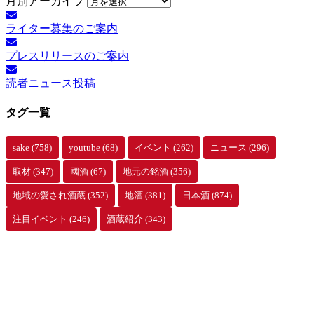
月別アーカイブ
ライター募集のご案内
プレスリリースのご案内
読者ニュース投稿
タグ一覧
sake
(758)
youtube
(68)
イベント
(262)
ニュース
(296)
取材
(347)
國酒
(67)
地元の銘酒
(356)
地域の愛され酒蔵
(352)
地酒
(381)
日本酒
(874)
注目イベント
(246)
酒蔵紹介
(343)