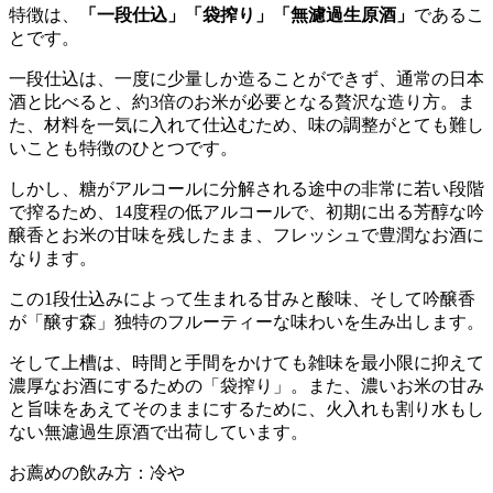
特徴は、
「一段仕込」「袋搾り」「無濾過生原酒」
であるこ
とです。
一段仕込は、一度に少量しか造ることができず、通常の日本
酒と比べると、約3倍のお米が必要となる贅沢な造り方。ま
た、材料を一気に入れて仕込むため、味の調整がとても難し
いことも特徴のひとつです。
しかし、糖がアルコールに分解される途中の非常に若い段階
で搾るため、14度程の低アルコールで、初期に出る芳醇な吟
醸香とお米の甘味を残したまま、フレッシュで豊潤なお酒に
なります。
この1段仕込みによって生まれる甘みと酸味、そして吟醸香
が「醸す森」独特のフルーティーな味わいを生み出します。
そして上槽は、時間と手間をかけても雑味を最小限に抑えて
濃厚なお酒にするための「袋搾り」。また、濃いお米の甘み
と旨味をあえてそのままにするために、火入れも割り水もし
ない無濾過生原酒で出荷しています。
お薦めの飲み方：冷や