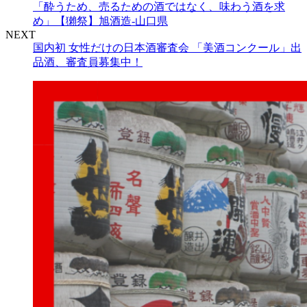
「酔うため、売るための酒ではなく、味わう酒を求
め」【獺祭】旭酒造‐山口県
NEXT
国内初 女性だけの日本酒審査会 「美酒コンクール」出
品酒、審査員募集中！