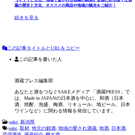
蔵の歴史と文化、オススメの商品や地域の観光をご紹介！
続きを見る
この記事タイトルとURLをコピー
この記事を書いた人
酒蔵プレス編集部
あなたと酒をつなぐSAKEメディア 「酒蔵PRESS」で
は、Made in JAPANの日本酒を中心に、和酒（日本
酒、焼酎、泡盛、梅酒、リキュール、地ビール、日本
ワインなど）に関わる情報を発信しています。
-
sake
,
新潟県
-
sake
,
取材
,
地元の銘酒
,
地域の愛され酒蔵
,
地酒
,
日本酒
,
苗場酒造
,
酒蔵紹介
,
醸す森