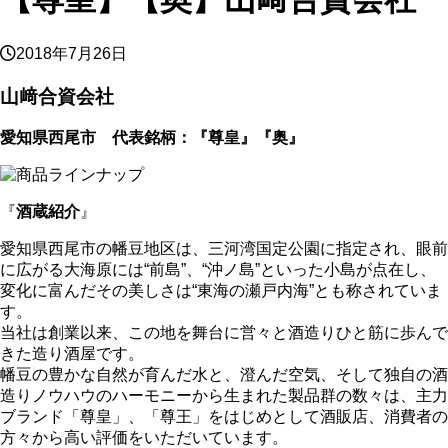
2018年7月26日
山﨑合資会社
愛知県西尾市 代表銘柄：『尊皇』『奥』
『
酒蔵紹介
』
愛知県西尾市の幡豆地区は、三河湾国定公園に指定され、眼前
に広がる大海原には“前島”、“沖ノ島”といった小島が点在し、
変化に富んだその美しさは“東海の瀬戸内海”とも称されていま
す。
当社は創業以来、この地を舞台に営々と酒造りひと筋に歩んで
きた造り酒屋です。
幡豆の豊かな自然が育んだ水と、澄んだ空気、そして独自の酒
造りノウハウのハーモニーから生まれた製品群の数々は、主力
ブランド「尊皇」、「尊王」をはじめとして酒販店、消費者の
方々から高い評価をいただいています。