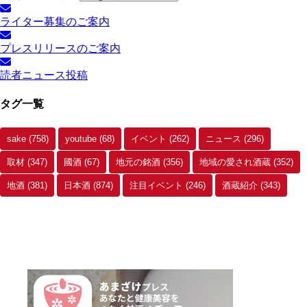
ライター募集のご案内
プレスリリースのご案内
読者ニュース投稿
タグ一覧
sake
(758)
youtube
(68)
イベント
(262)
ニュース
(296)
取材
(347)
國酒
(67)
地元の銘酒
(356)
地域の愛され酒蔵
(352)
地酒
(381)
日本酒
(874)
注目イベント
(246)
酒蔵紹介
(343)