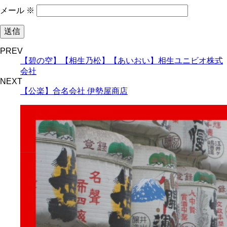
メール
※
PREV
【碧の空】【相生乃松】【あいおい】相生ユニビオ株式
会社
NEXT
【公楽】合名会社 伊勢屋商店