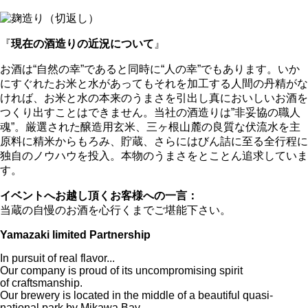
『
現在の酒造りの近況について
』
お酒は“自然の幸”であると同時に“人の幸”でもあります。いか
にすぐれたお米と水があってもそれを加工する人間の丹精がな
ければ、お米と水の本来のうまさを引出し真においしいお酒を
つくり出すことはできません。当社の酒造りは”非妥協の職人
魂”。厳選された醸造用玄米、三ヶ根山麓の良質な伏流水を主
原料に精米からもろみ、貯蔵、さらにはびん詰に至る全行程に
独自のノウハウを投入。本物のうまさをとことん追求していま
す。
イベントへお越し頂くお客様への一言：
当蔵の自慢のお酒を心行くまでご堪能下さい。
Yamazaki limited Partnership
In pursuit of real flavor...
Our company is proud of its uncompromising spirit
of craftsmanship.
Our brewery is located in the middle of a beautiful quasi-
national park by Mikawa Bay.