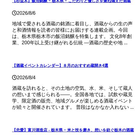
【杉並木】飯沼銘醸 ｰ 栃木県 ｰ こだわりと優しさを兼ね備えた酒蔵
2026/8/6
地域で愛される酒蔵の銘酒に着目し、酒蔵からの生の声
と和酒情報を読者の皆様にお届けする連載企画。今回
は、栃木県栃木市の飯沼銘醸を特集します。 文化8年創
業、200年以上受け継がれる伝統 ―酒蔵の歴史や地 ...
【酒蔵イベントカレンダー】８月のおすすめ蔵開き4選
2026/8/4
酒蔵を訪れると、その土地の空気、水、米、そして蔵人
の想いまで感じられる——。全国各地では、試飲や蔵見
学、限定酒の販売、地域グルメが楽しめる酒蔵イベント
が続々と開催されています。 普段はなかなか入れない ...
【忠愛】富川酒造店 ‐ 栃木県 ｰ 米と技を磨き、想いを紡ぐ栃木の酒蔵