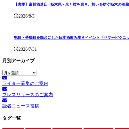
【忠愛】富川酒造店 ‐ 栃木県 ｰ 米と技を磨き、想いを紡ぐ栃木の酒蔵
2026/8/3
兜町・茅場町を舞台にした日本酒飲み歩きイベント「サマーピクニッ
2026/7/31
月別アーカイブ
月
別
ライター募集のご案内
ア
ー
プレスリリースのご案内
カ
イ
読者ニュース投稿
ブ
タグ一覧