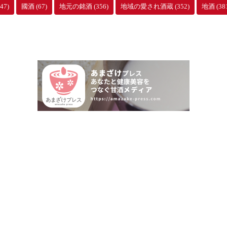
47)
國酒
(67)
地元の銘酒
(356)
地域の愛され酒蔵
(352)
地酒
(38