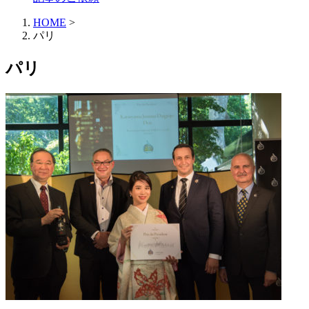
HOME
>
パリ
パリ