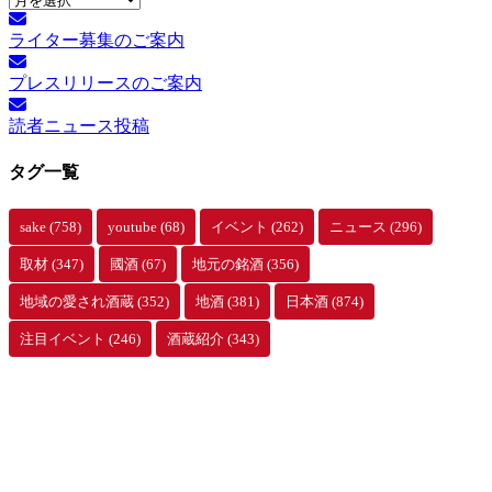
別
ライター募集のご案内
ア
ー
プレスリリースのご案内
カ
イ
読者ニュース投稿
ブ
タグ一覧
sake
(758)
youtube
(68)
イベント
(262)
ニュース
(296)
取材
(347)
國酒
(67)
地元の銘酒
(356)
地域の愛され酒蔵
(352)
地酒
(381)
日本酒
(874)
注目イベント
(246)
酒蔵紹介
(343)