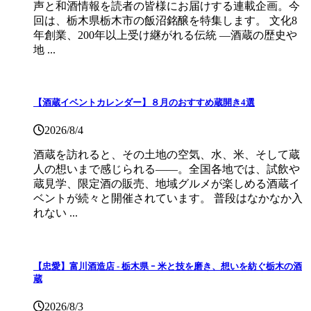
声と和酒情報を読者の皆様にお届けする連載企画。今
回は、栃木県栃木市の飯沼銘醸を特集します。 文化8
年創業、200年以上受け継がれる伝統 ―酒蔵の歴史や
地 ...
【酒蔵イベントカレンダー】８月のおすすめ蔵開き4選
2026/8/4
酒蔵を訪れると、その土地の空気、水、米、そして蔵
人の想いまで感じられる——。全国各地では、試飲や
蔵見学、限定酒の販売、地域グルメが楽しめる酒蔵イ
ベントが続々と開催されています。 普段はなかなか入
れない ...
【忠愛】富川酒造店 ‐ 栃木県 ｰ 米と技を磨き、想いを紡ぐ栃木の酒
蔵
2026/8/3