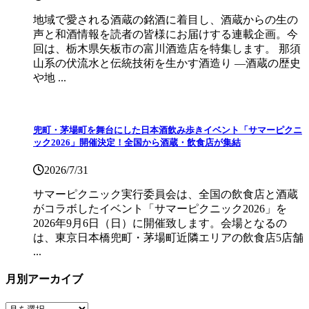
地域で愛される酒蔵の銘酒に着目し、酒蔵からの生の
声と和酒情報を読者の皆様にお届けする連載企画。今
回は、栃木県矢板市の富川酒造店を特集します。 那須
山系の伏流水と伝統技術を生かす酒造り ―酒蔵の歴史
や地 ...
兜町・茅場町を舞台にした日本酒飲み歩きイベント「サマーピクニ
ック2026」開催決定！全国から酒蔵・飲食店が集結
2026/7/31
サマーピクニック実⾏委員会は、全国の飲⾷店と酒蔵
がコラボしたイベント「サマーピクニック2026」を
2026年9月6日（日）に開催致します。会場となるの
は、東京日本橋兜町・茅場町近隣エリアの飲食店5店舗
...
月別アーカイブ
月