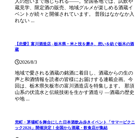
人の想いまで感じられる——。全国各地では、試飲や
蔵見学、限定酒の販売、地域グルメが楽しめる酒蔵イ
ベントが続々と開催されています。 普段はなかなか入
れない ...
【忠愛】富川酒造店 ‐ 栃木県 ｰ 米と技を磨き、想いを紡ぐ栃木の酒
蔵
2026/8/3
地域で愛される酒蔵の銘酒に着目し、酒蔵からの生の
声と和酒情報を読者の皆様にお届けする連載企画。今
回は、栃木県矢板市の富川酒造店を特集します。 那須
山系の伏流水と伝統技術を生かす酒造り ―酒蔵の歴史
や地 ...
兜町・茅場町を舞台にした日本酒飲み歩きイベント「サマーピクニ
ック2026」開催決定！全国から酒蔵・飲食店が集結