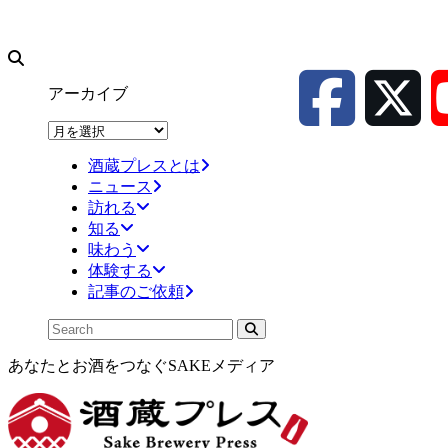
アーカイブ
ア
ー
酒蔵プレスとは
カ
ニュース
イ
訪れる
ブ
知る
味わう
体験する
記事のご依頼
あなたとお酒をつなぐSAKEメディア