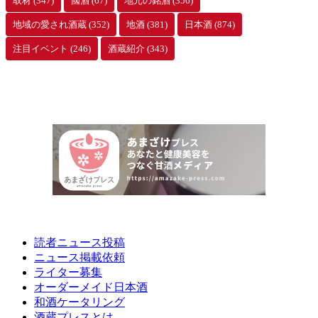
取材
(347)
國酒
(67)
地元の銘酒
(356)
地域の愛され酒蔵
(352)
地酒
(381)
日本酒
(874)
注目イベント
(246)
酒蔵紹介
(343)
読者ニュース投稿
ニュース掲載依頼
ライター募集
オーダーメイド日本酒
和酒ケータリング
酒蔵プレスとは