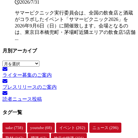
2026/7/31
サマーピクニック実⾏委員会は、全国の飲⾷店と酒蔵
がコラボしたイベント「サマーピクニック2026」を
2026年9月6日（日）に開催致します。会場となるの
は、東京日本橋兜町・茅場町近隣エリアの飲食店5店舗
...
月別アーカイブ
月
別
ライター募集のご案内
ア
ー
プレスリリースのご案内
カ
イ
読者ニュース投稿
ブ
タグ一覧
sake
(758)
youtube
(68)
イベント
(262)
ニュース
(296)