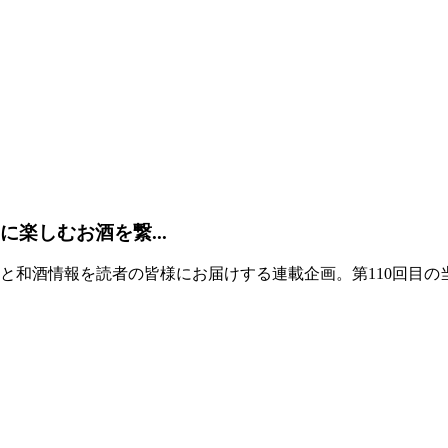
楽しむお酒を繋...
と和酒情報を読者の皆様にお届けする連載企画。第110回目