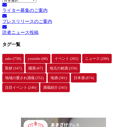
別
ライター募集のご案内
ア
ー
プレスリリースのご案内
カ
イ
読者ニュース投稿
ブ
タグ一覧
sake
(758)
youtube
(68)
イベント
(262)
ニュース
(296)
取材
(347)
國酒
(67)
地元の銘酒
(356)
地域の愛され酒蔵
(352)
地酒
(381)
日本酒
(874)
注目イベント
(246)
酒蔵紹介
(343)