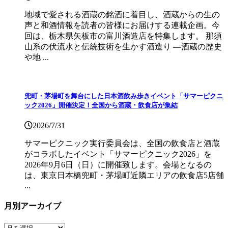
地域で愛される酒蔵の銘酒に着目し、酒蔵からの生の
声と和酒情報を読者の皆様にお届けする連載企画。今
回は、栃木県矢板市の富川酒造店を特集します。 那須
山系の伏流水と伝統技術を生かす酒造り ―酒蔵の歴史
や地 ...
兜町・茅場町を舞台にした日本酒飲み歩きイベント「サマーピクニ
ック2026」開催決定！全国から酒蔵・飲食店が集結
2026/7/31
サマーピクニック実⾏委員会は、全国の飲⾷店と酒蔵
がコラボしたイベント「サマーピクニック2026」を
2026年9月6日（日）に開催致します。会場となるの
は、東京日本橋兜町・茅場町近隣エリアの飲食店5店舗
...
月別アーカイブ
月