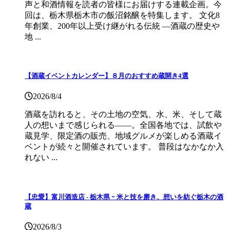
声と和酒情報を読者の皆様にお届けする連載企画。今
回は、栃木県栃木市の飯沼銘醸を特集します。 文化8
年創業、200年以上受け継がれる伝統 ―酒蔵の歴史や
地 ...
【酒蔵イベントカレンダー】８月のおすすめ蔵開き4選
2026/8/4
酒蔵を訪れると、その土地の空気、水、米、そして蔵
人の想いまで感じられる——。全国各地では、試飲や
蔵見学、限定酒の販売、地域グルメが楽しめる酒蔵イ
ベントが続々と開催されています。 普段はなかなか入
れない ...
【忠愛】富川酒造店 ‐ 栃木県 ｰ 米と技を磨き、想いを紡ぐ栃木の酒
蔵
2026/8/3