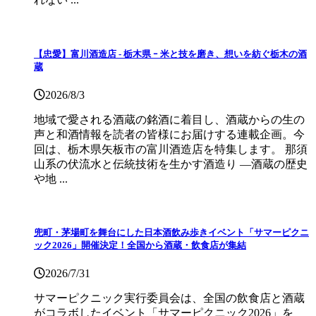
【忠愛】富川酒造店 ‐ 栃木県 ｰ 米と技を磨き、想いを紡ぐ栃木の酒
蔵
2026/8/3
地域で愛される酒蔵の銘酒に着目し、酒蔵からの生の
声と和酒情報を読者の皆様にお届けする連載企画。今
回は、栃木県矢板市の富川酒造店を特集します。 那須
山系の伏流水と伝統技術を生かす酒造り ―酒蔵の歴史
や地 ...
兜町・茅場町を舞台にした日本酒飲み歩きイベント「サマーピクニ
ック2026」開催決定！全国から酒蔵・飲食店が集結
2026/7/31
サマーピクニック実⾏委員会は、全国の飲⾷店と酒蔵
がコラボしたイベント「サマーピクニック2026」を