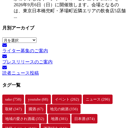
2026年9月6日（日）に開催致します。会場となるの
は、東京日本橋兜町・茅場町近隣エリアの飲食店5店舗
...
月別アーカイブ
月
別
ライター募集のご案内
ア
ー
プレスリリースのご案内
カ
イ
読者ニュース投稿
ブ
タグ一覧
sake
(758)
youtube
(68)
イベント
(262)
ニュース
(296)
取材
(347)
國酒
(67)
地元の銘酒
(356)
地域の愛され酒蔵
(352)
地酒
(381)
日本酒
(874)