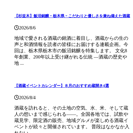
【杉並木】飯沼銘醸 ｰ 栃木県 ｰ こだわりと優しさを兼ね備えた酒蔵
2026/8/6
地域で愛される酒蔵の銘酒に着目し、酒蔵からの生の
声と和酒情報を読者の皆様にお届けする連載企画。今
回は、栃木県栃木市の飯沼銘醸を特集します。 文化8
年創業、200年以上受け継がれる伝統 ―酒蔵の歴史や
地 ...
【酒蔵イベントカレンダー】８月のおすすめ蔵開き4選
2026/8/4
酒蔵を訪れると、その土地の空気、水、米、そして蔵
人の想いまで感じられる——。全国各地では、試飲や
蔵見学、限定酒の販売、地域グルメが楽しめる酒蔵イ
ベントが続々と開催されています。 普段はなかなか入
れない ...