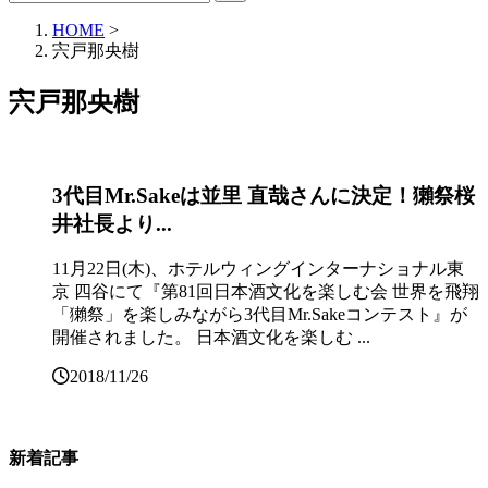
HOME
>
宍戸那央樹
宍戸那央樹
3代目Mr.Sakeは並里 直哉さんに決定！獺祭桜
井社長より...
11月22日(木)、ホテルウィングインターナショナル東
京 四谷にて『第81回日本酒文化を楽しむ会 世界を飛翔
「獺祭」を楽しみながら3代目Mr.Sakeコンテスト』が
開催されました。 日本酒文化を楽しむ ...
2018/11/26
新着記事