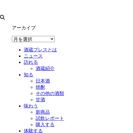
アーカイブ
ア
ー
酒蔵プレスとは
カ
ニュース
イ
訪れる
ブ
酒蔵紹介
知る
日本酒
焼酎
その他の酒類
甘酒
味わう
新商品
試飲レポート
購入する
体験する