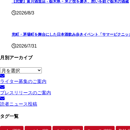
【忠愛】富川酒造店 ‐ 栃木県 ｰ 米と技を磨き、想いを紡ぐ栃木の酒蔵
2026/8/3
兜町・茅場町を舞台にした日本酒飲み歩きイベント「サマーピクニック
2026/7/31
月別アーカイブ
月
別
ライター募集のご案内
ア
ー
プレスリリースのご案内
カ
イ
読者ニュース投稿
ブ
タグ一覧