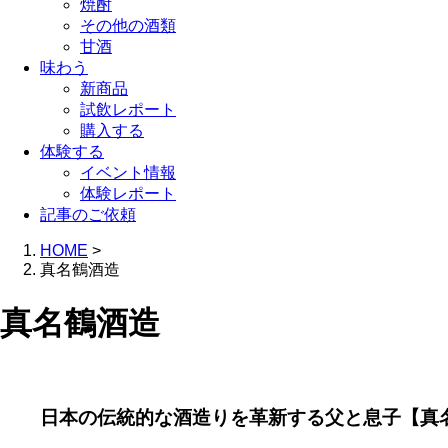
焼酎
その他の酒類
甘酒
味わう
新商品
試飲レポート
購入する
体験する
イベント情報
体験レポート
記事のご依頼
HOME
>
真名鶴酒造
真名鶴酒造
日本の伝統的な酒造りを革新する父と息子【真名鶴