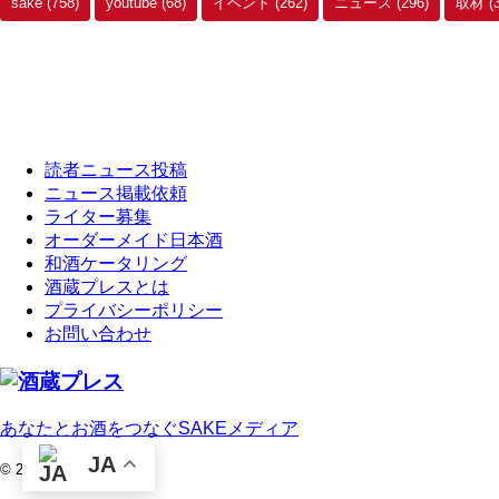
sake
(758)
youtube
(68)
イベント
(262)
ニュース
(296)
取材
(
読者ニュース投稿
ニュース掲載依頼
ライター募集
オーダーメイド日本酒
和酒ケータリング
酒蔵プレスとは
プライバシーポリシー
お問い合わせ
あなたとお酒をつなぐSAKEメディア
JA
© 2026 酒蔵プレス