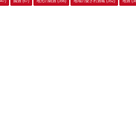
347)
國酒
(67)
地元の銘酒
(356)
地域の愛され酒蔵
(352)
地酒
(3