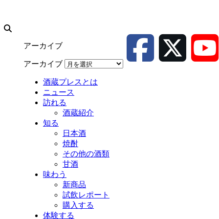
アーカイブ
アーカイブ
酒蔵プレスとは
ニュース
訪れる
酒蔵紹介
知る
日本酒
焼酎
その他の酒類
甘酒
味わう
新商品
試飲レポート
購入する
体験する