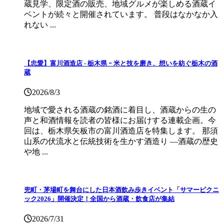
蔵見学、限定酒の販売、地域グルメが楽しめる酒蔵イ
ベントが続々と開催されています。 普段はなかなか入
れない ...
【忠愛】富川酒造店 ‐ 栃木県 ｰ 米と技を磨き、想いを紡ぐ栃木の酒
蔵
2026/8/3
地域で愛される酒蔵の銘酒に着目し、酒蔵からの生の
声と和酒情報を読者の皆様にお届けする連載企画。今
回は、栃木県矢板市の富川酒造店を特集します。 那須
山系の伏流水と伝統技術を生かす酒造り ―酒蔵の歴史
や地 ...
兜町・茅場町を舞台にした日本酒飲み歩きイベント「サマーピクニ
ック2026」開催決定！全国から酒蔵・飲食店が集結
2026/7/31