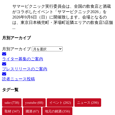
サマーピクニック実⾏委員会は、全国の飲⾷店と酒蔵
がコラボしたイベント「サマーピクニック2026」を
2026年9月6日（日）に開催致します。会場となるの
は、東京日本橋兜町・茅場町近隣エリアの飲食店5店舗
...
月別アーカイブ
月別アーカイブ
ライター募集のご案内
プレスリリースのご案内
読者ニュース投稿
タグ一覧
sake
(758)
youtube
(68)
イベント
(262)
ニュース
(296)
取材
(347)
國酒
(67)
地元の銘酒
(356)