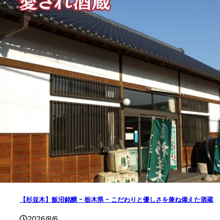
【杉並木】飯沼銘醸 ｰ 栃木県 ｰ こだわりと優しさを兼ね備えた酒蔵
2026/8/6