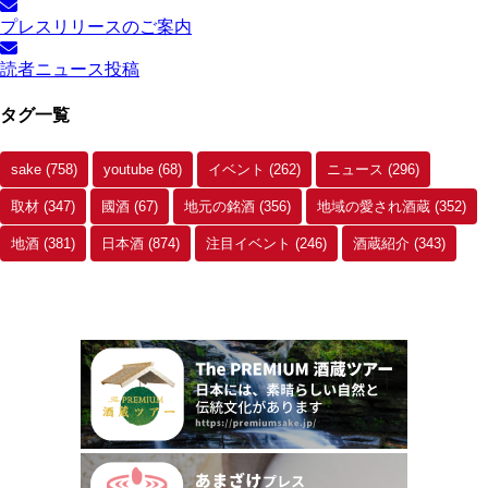
ー
プレスリリースのご案内
カ
イ
読者ニュース投稿
ブ
タグ一覧
sake
(758)
youtube
(68)
イベント
(262)
ニュース
(296)
取材
(347)
國酒
(67)
地元の銘酒
(356)
地域の愛され酒蔵
(352)
地酒
(381)
日本酒
(874)
注目イベント
(246)
酒蔵紹介
(343)