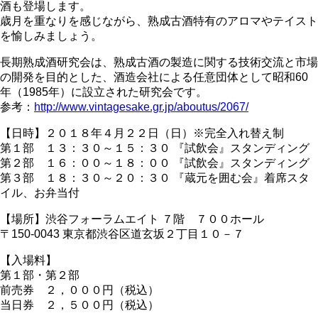
酒も登場します。
歳月を重なりを感じながら、熟成古酒特有のアロマやテイスト
を愉しみましょう。
長期熟成酒研究会は、熟成古酒の製造に関する技術交流と市場
の開発を目的とした、酒造会社による任意団体として昭和60
年（1985年）に設立された研究会です。
参考：
http://www.vintagesake.gr.jp/aboutus/2067/
【日時】２０１８年４月２２日（日）※完全入れ替え制
第１部 １３：３０～１５：３０ 『試飲会』スタンディング
第２部 １６：００～１８：００ 『試飲会』スタンディング
第３部 １８：３０～２０：３０ 『蔵元を囲む会』着席スタ
イル、お弁当付
【場所】渋谷フォーラムエイト ７階 ７００ホール
〒150-0043 東京都渋谷区道玄坂２丁目１０－７
【入場料】
第１部・第２部
前売券 ２，０００円（税込）
当日券 ２，５００円（税込）