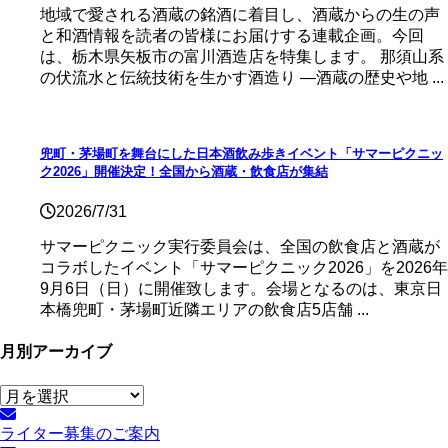
地域で愛される酒蔵の銘酒に着目し、酒蔵からの生の声
と和酒情報を読者の皆様にお届けする連載企画。今回
は、栃木県矢板市の富川酒造店を特集します。 那須山系
の伏流水と伝統技術を生かす酒造り ―酒蔵の歴史や地 ...
兜町・茅場町を舞台にした日本酒飲み歩きイベント「サマーピクニッ
ク2026」開催決定！全国から酒蔵・飲食店が集結
2026/7/31
サマーピクニック実⾏委員会は、全国の飲⾷店と酒蔵が
コラボしたイベント「サマーピクニック2026」を2026年
9月6日（日）に開催致します。会場となるのは、東京日
本橋兜町・茅場町近隣エリアの飲食店5店舗 ...
月別アーカイブ
月
別
ライター募集のご案内
ア