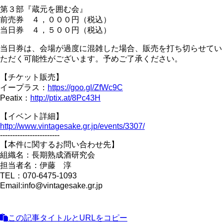
第３部『蔵元を囲む会』
前売券 ４，０００円（税込）
当日券 ４，５００円（税込）
当日券は、会場が過度に混雑した場合、販売を打ち切らせてい
ただく可能性がございます。予めご了承ください。
【チケット販売】
イープラス：
https://goo.gl/ZfWc9C
Peatix：
http://ptix.at/8Pc43H
【イベント詳細】
http://www.vintagesake.gr.jp/events/3307/
------------------------
【本件に関するお問い合わせ先】
組織名：長期熟成酒研究会
担当者名：伊藤 淳
TEL：070-6475-1093
Email:info@vintagesake.gr.jp
この記事タイトルとURLをコピー