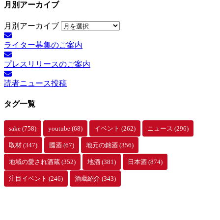
月別アーカイブ
月別アーカイブ
ライター募集のご案内
プレスリリースのご案内
読者ニュース投稿
タグ一覧
sake
(758)
youtube
(68)
イベント
(262)
ニュース
(296)
取材
(347)
國酒
(67)
地元の銘酒
(356)
地域の愛され酒蔵
(352)
地酒
(381)
日本酒
(874)
注目イベント
(246)
酒蔵紹介
(343)