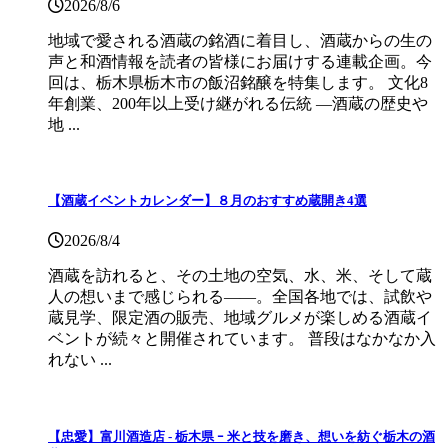
2026/8/6
地域で愛される酒蔵の銘酒に着目し、酒蔵からの生の
声と和酒情報を読者の皆様にお届けする連載企画。今
回は、栃木県栃木市の飯沼銘醸を特集します。 文化8
年創業、200年以上受け継がれる伝統 ―酒蔵の歴史や
地 ...
【酒蔵イベントカレンダー】８月のおすすめ蔵開き4選
2026/8/4
酒蔵を訪れると、その土地の空気、水、米、そして蔵
人の想いまで感じられる——。全国各地では、試飲や
蔵見学、限定酒の販売、地域グルメが楽しめる酒蔵イ
ベントが続々と開催されています。 普段はなかなか入
れない ...
【忠愛】富川酒造店 ‐ 栃木県 ｰ 米と技を磨き、想いを紡ぐ栃木の酒