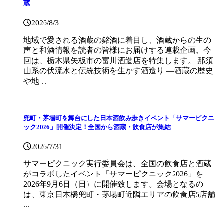
蔵
2026/8/3
地域で愛される酒蔵の銘酒に着目し、酒蔵からの生の
声と和酒情報を読者の皆様にお届けする連載企画。今
回は、栃木県矢板市の富川酒造店を特集します。 那須
山系の伏流水と伝統技術を生かす酒造り ―酒蔵の歴史
や地 ...
兜町・茅場町を舞台にした日本酒飲み歩きイベント「サマーピクニ
ック2026」開催決定！全国から酒蔵・飲食店が集結
2026/7/31
サマーピクニック実⾏委員会は、全国の飲⾷店と酒蔵
がコラボしたイベント「サマーピクニック2026」を
2026年9月6日（日）に開催致します。会場となるの
は、東京日本橋兜町・茅場町近隣エリアの飲食店5店舗
...