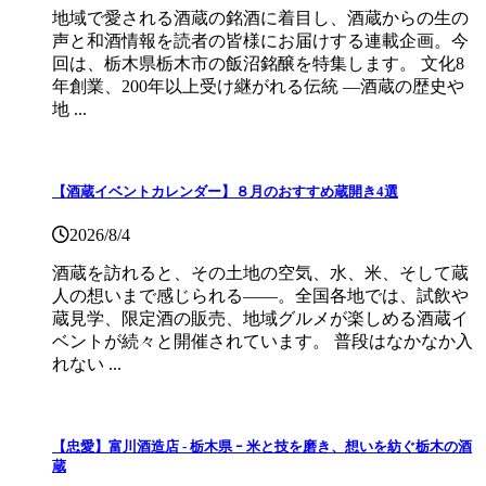
地域で愛される酒蔵の銘酒に着目し、酒蔵からの生の
声と和酒情報を読者の皆様にお届けする連載企画。今
回は、栃木県栃木市の飯沼銘醸を特集します。 文化8
年創業、200年以上受け継がれる伝統 ―酒蔵の歴史や
地 ...
【酒蔵イベントカレンダー】８月のおすすめ蔵開き4選
2026/8/4
酒蔵を訪れると、その土地の空気、水、米、そして蔵
人の想いまで感じられる——。全国各地では、試飲や
蔵見学、限定酒の販売、地域グルメが楽しめる酒蔵イ
ベントが続々と開催されています。 普段はなかなか入
れない ...
【忠愛】富川酒造店 ‐ 栃木県 ｰ 米と技を磨き、想いを紡ぐ栃木の酒
蔵