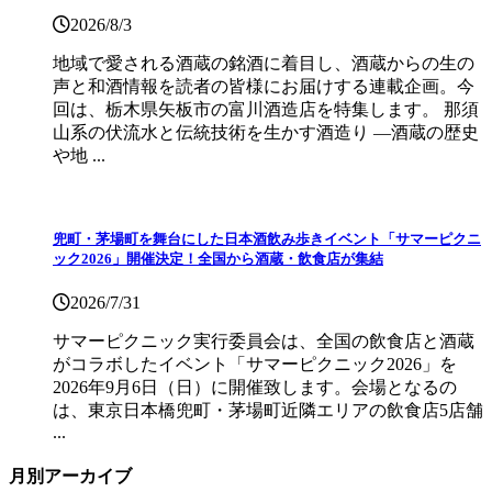
2026/8/3
地域で愛される酒蔵の銘酒に着目し、酒蔵からの生の
声と和酒情報を読者の皆様にお届けする連載企画。今
回は、栃木県矢板市の富川酒造店を特集します。 那須
山系の伏流水と伝統技術を生かす酒造り ―酒蔵の歴史
や地 ...
兜町・茅場町を舞台にした日本酒飲み歩きイベント「サマーピクニ
ック2026」開催決定！全国から酒蔵・飲食店が集結
2026/7/31
サマーピクニック実⾏委員会は、全国の飲⾷店と酒蔵
がコラボしたイベント「サマーピクニック2026」を
2026年9月6日（日）に開催致します。会場となるの
は、東京日本橋兜町・茅場町近隣エリアの飲食店5店舗
...
月別アーカイブ