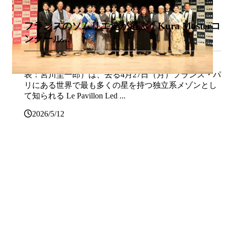
フランスのソムリエ達が選ぶ「Kura Masterコ
ンクール...
Kura Master運営委員会（本部：フランス・パリ、代
表：宮川圭一郎）は、去る4月27日（月）フランス・パ
リにある世界で最も多くの星を持つ独立系メゾンとし
て知られる Le Pavillon Led ...
2026/5/12