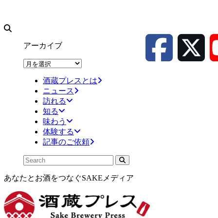
アーカイブ
ア
ー
酒蔵プレスとは
カ
ニュース
イ
訪れる
ブ
知る
味わう
体験する
記事のご依頼
あなたとお酒をつなぐSAKEメディア