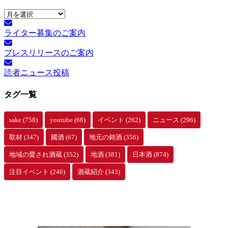
月
別
ライター募集のご案内
ア
ー
プレスリリースのご案内
カ
イ
読者ニュース投稿
ブ
タグ一覧
sake
(758)
youtube
(68)
イベント
(262)
ニュース
(296)
取材
(347)
國酒
(67)
地元の銘酒
(356)
地域の愛され酒蔵
(352)
地酒
(381)
日本酒
(874)
注目イベント
(246)
酒蔵紹介
(343)