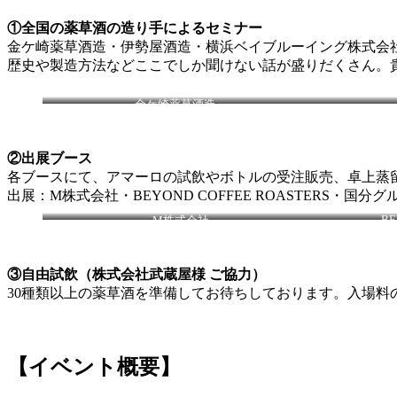
①全国の薬草酒の造り手によるセミナー
金ケ崎薬草酒造・伊勢屋酒造・横浜ベイブルーイング株式会
歴史や製造方法などここでしか聞けない話が盛りだくさん。
金ケ崎薬草酒造
（株式会社K.S.P）
②出展ブース
各ブースにて、アマーロの試飲やボトルの受注販売、卓上蒸
出展：M株式会社・BEYOND COFFEE ROASTERS・国
BE
M株式会社
（JEFFERSON 他）
③自由試飲（株式会社武蔵屋様 ご協力）
30種類以上の薬草酒を準備してお待ちしております。入場料
【イベント概要】