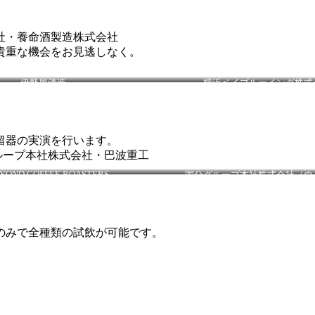
社・養命酒製造株式会社
貴重な機会をお見逃しなく。
伊勢屋酒造
横浜ベイブルーイング株式
（株式会社伊勢屋酒造）
留器の実演を行います。
分グループ本社株式会社・巴波重工
YOND COFFEE ROASTERS
国分グループ本社株式会社（ウ
（Fernet Hunter 他）
のみで全種類の試飲が可能です。