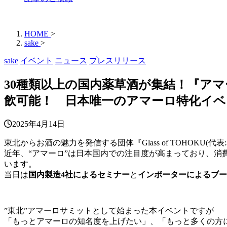
HOME
>
sake
>
sake
イベント
ニュース
プレスリリース
30種類以上の国内薬草酒が集結！『アマーロ
飲可能！ 日本唯一のアマーロ特化イベ
2025年4月14日
東北からお酒の魅力を発信する団体『Glass of TOHOKU
近年、“アマーロ”は日本国内での注目度が高まっており、
います。
当日は
国内製造4社によるセミナー
と
インポーターによるブー
”東北”アマーロサミットとして始まった本イベントですが
「もっとアマーロの知名度を上げたい」、「もっと多くの方