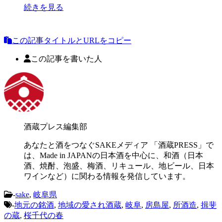
続きを見る
この記事タイトルとURLをコピー
この記事を書いた人
酒蔵プレス編集部
あなたと酒をつなぐSAKEメディア 「酒蔵PRESS」で
は、Made in JAPANの日本酒を中心に、和酒（日本
酒、焼酎、泡盛、梅酒、リキュール、地ビール、日本
ワインなど）に関わる情報を発信しています。
-
sake
,
岐阜県
-
地元の銘酒
,
地域の愛され酒蔵
,
岐阜
,
房島屋
,
所酒造
,
揖斐
の蔵
,
桜千代の春