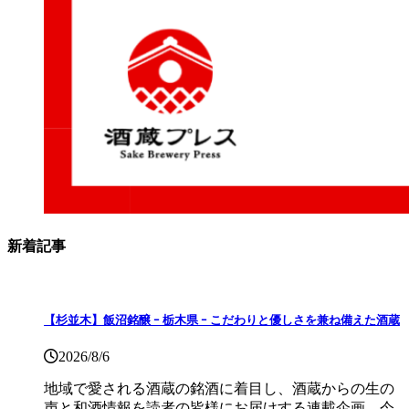
新着記事
【杉並木】飯沼銘醸 ｰ 栃木県 ｰ こだわりと優しさを兼ね備えた酒蔵
2026/8/6
地域で愛される酒蔵の銘酒に着目し、酒蔵からの生の
声と和酒情報を読者の皆様にお届けする連載企画。今