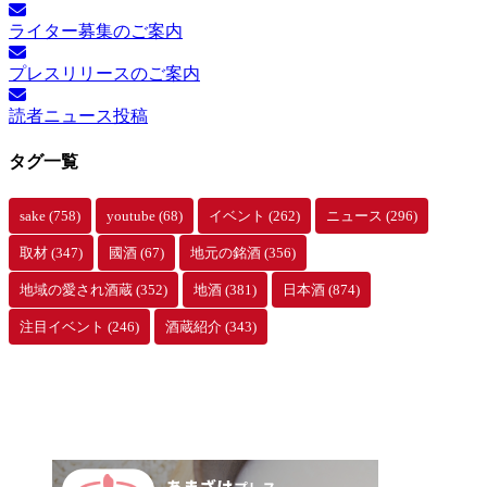
ライター募集のご案内
プレスリリースのご案内
読者ニュース投稿
タグ一覧
sake
(758)
youtube
(68)
イベント
(262)
ニュース
(296)
取材
(347)
國酒
(67)
地元の銘酒
(356)
地域の愛され酒蔵
(352)
地酒
(381)
日本酒
(874)
注目イベント
(246)
酒蔵紹介
(343)