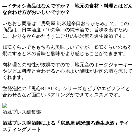
―イチオシ商品はなんですか？ 地元の食材・料理とはどん
な合わせ方がおいしいですか？
いちおし商品は「房島屋 純米超辛口おりがらみ」で、この
商品は、日本酒度＋10の辛口の純米酒で、旨味を出すため
に、おりをからめたうすにごりの純米無ろ過生原酒です。
10℃くらいでももちろん美味しいですが、45℃くらいのぬる
燗にすると米の旨味と酸味をより感じることができます。
肉料理との相性が抜群ですので、地元産のポークジャーキー
やジビエ料理と合わせると心地よい酸味がお肉の脂を流して
くれます。
微発泡性の「兎心BLACK」シリーズもピザやエビフライと
合わせるなど面白いペアリングができてオススメです。
酒蔵プレス編集部
酒蔵プレス唎酒師による「房島屋 純米無ろ過生原酒」テイ
スティングノート