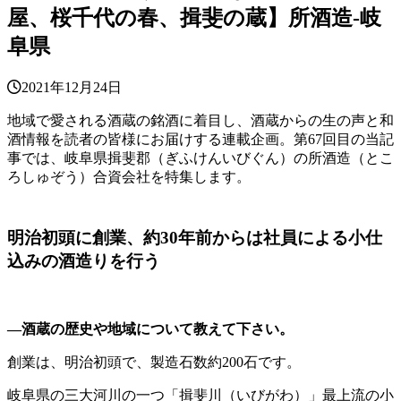
屋、桜千代の春、揖斐の蔵】所酒造-岐
阜県
2021年12月24日
地域で愛される酒蔵の銘酒に着目し、酒蔵からの生の声と和
酒情報を読者の皆様にお届けする連載企画。第67回目の当記
事では、岐阜県揖斐郡（ぎふけんいびぐん）の所酒造（とこ
ろしゅぞう）合資会社を特集します。
明治初頭に創業、約30年前からは社員による小仕
込みの酒造りを行う
―酒蔵の歴史や地域について教えて下さい。
創業は、明治初頭で、製造石数約200石です。
岐阜県の三大河川の一つ「揖斐川（いびがわ）」最上流の小