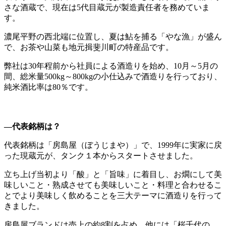
さな酒蔵で、現在は5代目蔵元が製造責任者を務めていま
す。
濃尾平野の西北端に位置し、夏は鮎を捕る「やな漁」が盛ん
で、お茶や山菜も地元揖斐川町の特産品です。
弊社は30年程前から社員による酒造りを始め、10月～5月の
間、総米量500kg～800kgの小仕込みで酒造りを行っており、
純米酒比率は80％です。
―代表銘柄は？
代表銘柄は「房島屋（ぼうじまや）」で、1999年に実家に戻
った現蔵元が、タンク１本からスタートさせました。
立ち上げ当初より「酸」と「旨味」に着目し、お燗にして美
味しいこと・熟成させても美味しいこと・料理と合わせるこ
とでより美味しく飲めることを三大テーマに酒造りを行って
きました。
房島屋ブランドは売上の約8割を占め、他には「桜千代の