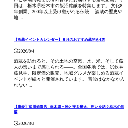
回は、栃木県栃木市の飯沼銘醸を特集します。 文化8
年創業、200年以上受け継がれる伝統 ―酒蔵の歴史や
地 ...
【酒蔵イベントカレンダー】８月のおすすめ蔵開き4選
2026/8/4
酒蔵を訪れると、その土地の空気、水、米、そして蔵
人の想いまで感じられる——。全国各地では、試飲や
蔵見学、限定酒の販売、地域グルメが楽しめる酒蔵イ
ベントが続々と開催されています。 普段はなかなか入
れない ...
【忠愛】富川酒造店 ‐ 栃木県 ｰ 米と技を磨き、想いを紡ぐ栃木の酒
蔵
2026/8/3