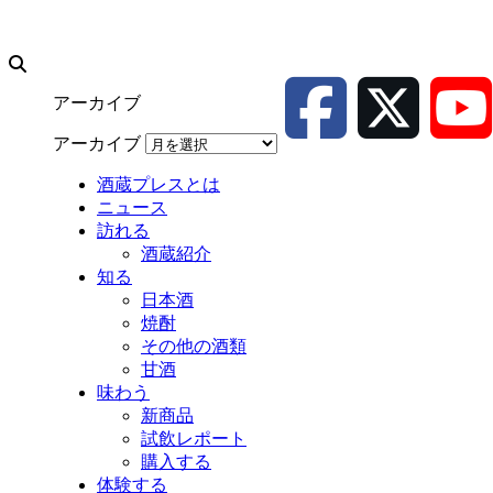
アーカイブ
アーカイブ
酒蔵プレスとは
ニュース
訪れる
酒蔵紹介
知る
日本酒
焼酎
その他の酒類
甘酒
味わう
新商品
試飲レポート
購入する
体験する