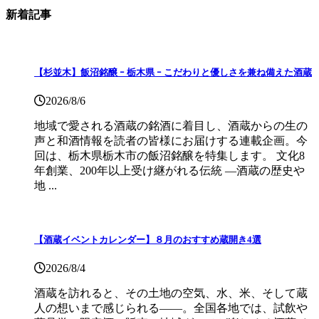
新着記事
【杉並木】飯沼銘醸 ｰ 栃木県 ｰ こだわりと優しさを兼ね備えた酒蔵
2026/8/6
地域で愛される酒蔵の銘酒に着目し、酒蔵からの生の
声と和酒情報を読者の皆様にお届けする連載企画。今
回は、栃木県栃木市の飯沼銘醸を特集します。 文化8
年創業、200年以上受け継がれる伝統 ―酒蔵の歴史や
地 ...
【酒蔵イベントカレンダー】８月のおすすめ蔵開き4選
2026/8/4
酒蔵を訪れると、その土地の空気、水、米、そして蔵
人の想いまで感じられる——。全国各地では、試飲や