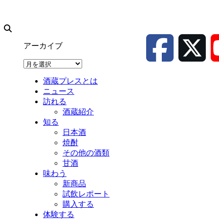
アーカイブ
ア
ー
酒蔵プレスとは
カ
ニュース
イ
訪れる
ブ
酒蔵紹介
知る
日本酒
焼酎
その他の酒類
甘酒
味わう
新商品
試飲レポート
購入する
体験する