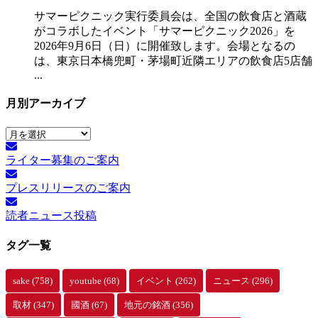
サマーピクニック実⾏委員会は、全国の飲⾷店と酒蔵
がコラボしたイベント「サマーピクニック2026」を
2026年9月6日（日）に開催致します。会場となるの
は、東京日本橋兜町・茅場町近隣エリアの飲食店5店舗
...
月別アーカイブ
月
別
ライター募集のご案内
ア
ー
プレスリリースのご案内
カ
イ
読者ニュース投稿
ブ
タグ一覧
sake
(758)
youtube
(68)
イベント
(262)
ニュース
(296)
取材
(347)
國酒
(67)
地元の銘酒
(356)