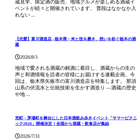
蔵見学、限定酒の販売、地域グルメが楽しめる酒蔵イ
ベントが続々と開催されています。 普段はなかなか入
れない ...
【忠愛】富川酒造店 ‐ 栃木県 ｰ 米と技を磨き、想いを紡ぐ栃木の酒
蔵
2026/8/3
地域で愛される酒蔵の銘酒に着目し、酒蔵からの生の
声と和酒情報を読者の皆様にお届けする連載企画。今
回は、栃木県矢板市の富川酒造店を特集します。 那須
山系の伏流水と伝統技術を生かす酒造り ―酒蔵の歴史
や地 ...
兜町・茅場町を舞台にした日本酒飲み歩きイベント「サマーピクニ
ック2026」開催決定！全国から酒蔵・飲食店が集結
2026/7/31