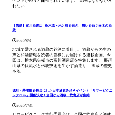
ベントが続々と開催されています。 普段はなかなか入
れない ...
【忠愛】富川酒造店 ‐ 栃木県 ｰ 米と技を磨き、想いを紡ぐ栃木の酒
蔵
2026/8/3
地域で愛される酒蔵の銘酒に着目し、酒蔵からの生の
声と和酒情報を読者の皆様にお届けする連載企画。今
回は、栃木県矢板市の富川酒造店を特集します。 那須
山系の伏流水と伝統技術を生かす酒造り ―酒蔵の歴史
や地 ...
兜町・茅場町を舞台にした日本酒飲み歩きイベント「サマーピクニ
ック2026」開催決定！全国から酒蔵・飲食店が集結
2026/7/31
サマーピクニック実⾏委員会は、全国の飲⾷店と酒蔵