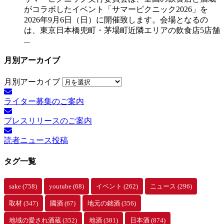
がコラボしたイベント「サマーピクニック2026」を
2026年9月6日（日）に開催致します。会場となるの
は、東京日本橋兜町・茅場町近隣エリアの飲食店5店舗
...
月別アーカイブ
月別アーカイブ
ライター募集のご案内
プレスリリースのご案内
読者ニュース投稿
タグ一覧
sake
(758)
youtube
(68)
イベント
(262)
ニュース
(296)
取材
(347)
國酒
(67)
地元の銘酒
(356)
地域の愛され酒蔵
(352)
地酒
(381)
日本酒
(874)