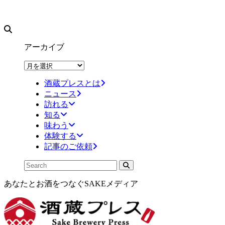
アーカイブ
ア
ー
酒蔵プレスとは
カ
ニュース
イ
訪れる
ブ
知る
味わう
体験する
記事のご依頼
あなたとお酒をつなぐSAKEメディア