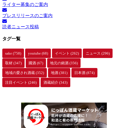
ライター募集のご案内
ア
ー
プレスリリースのご案内
カ
イ
読者ニュース投稿
ブ
タグ一覧
sake
(758)
youtube
(68)
イベント
(262)
ニュース
(296)
取材
(347)
國酒
(67)
地元の銘酒
(356)
地域の愛され酒蔵
(352)
地酒
(381)
日本酒
(874)
注目イベント
(246)
酒蔵紹介
(343)