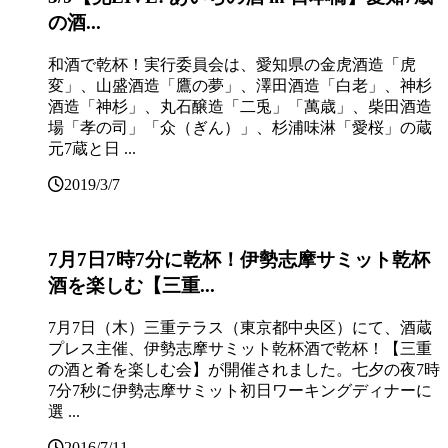
の酒...
和酒で乾杯！実行委員会は、愛知県の金虎酒造「虎
変」、山盛酒造「鷹の夢」、澤田酒造「白老」、神杉
酒造「神杉」、丸石醸造「二兎」「萬歳」、柴田酒造
場「孝の司」「众（ぎん）」、杉浦味淋「愛桜」の蔵
元7蔵と日 ...
2019/3/7
7月7日7時7分に乾杯！伊勢志摩サミット乾杯
酒を楽しむ【三重...
7月7日（木）三重テラス（東京都中央区）にて、酒蔵
プレス主催、伊勢志摩サミット乾杯酒で乾杯！【三重
の酒と肴を楽しむ会】が開催されました。七夕の夜7時
7分7秒に伊勢志摩サミット初日ワーキングディナーに
選 ...
2016/7/11