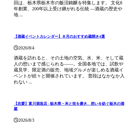
回は、栃木県栃木市の飯沼銘醸を特集します。 文化8
年創業、200年以上受け継がれる伝統 ―酒蔵の歴史や
地 ...
【酒蔵イベントカレンダー】８月のおすすめ蔵開き4選
2026/8/4
酒蔵を訪れると、その土地の空気、水、米、そして蔵
人の想いまで感じられる——。全国各地では、試飲や
蔵見学、限定酒の販売、地域グルメが楽しめる酒蔵イ
ベントが続々と開催されています。 普段はなかなか入
れない ...
【忠愛】富川酒造店 ‐ 栃木県 ｰ 米と技を磨き、想いを紡ぐ栃木の酒
蔵
2026/8/3