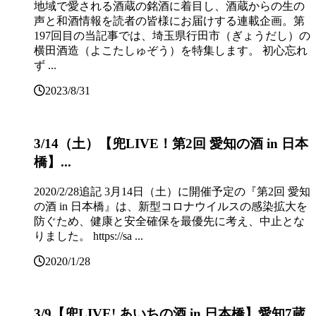
地域で愛される酒蔵の銘酒に着目し、酒蔵からの生の
声と和酒情報を読者の皆様にお届けする連載企画。第
197回目の当記事では、埼玉県行田市（ぎょうだし）の
横田酒造（よこたしゅぞう）を特集します。 初心忘れ
ず ...
2023/8/31
3/14（土）【兜LIVE！第2回 愛知の酒 in 日本
橋】...
2020/2/28追記 3月14日（土）に開催予定の『第2回 愛知
の酒 in 日本橋』は、新型コロナウイルスの感染拡大を
防ぐため、健康と安全確保を最優先に考え、中止とな
りました。 https://sa ...
2020/1/28
3/9【兜LIVE! あいちの酒 in 日本橋】愛知7蔵