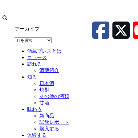
アーカイブ
ア
ー
酒蔵プレスとは
カ
ニュース
イ
訪れる
ブ
酒蔵紹介
知る
日本酒
焼酎
その他の酒類
甘酒
味わう
新商品
試飲レポート
購入する
体験する