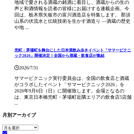
地域で愛される酒蔵の銘酒に着目し、酒蔵からの生の
声と和酒情報を読者の皆様にお届けする連載企画。今
回は、栃木県矢板市の富川酒造店を特集します。 那須
山系の伏流水と伝統技術を生かす酒造り ―酒蔵の歴史
や地 ...
兜町・茅場町を舞台にした日本酒飲み歩きイベント「サマーピクニ
ック2026」開催決定！全国から酒蔵・飲食店が集結
2026/7/31
サマーピクニック実⾏委員会は、全国の飲⾷店と酒蔵
がコラボしたイベント「サマーピクニック2026」を
2026年9月6日（日）に開催致します。会場となるの
は、東京日本橋兜町・茅場町近隣エリアの飲食店5店舗
...
月別アーカイブ
月
別