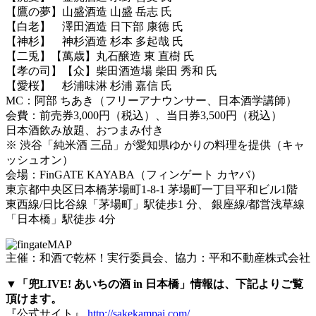
【鷹の夢】山盛酒造 山盛 岳志 氏
【白老】 澤田酒造 日下部 康徳 氏
【神杉】 神杉酒造 杉本 多起哉 氏
【二兎】【萬歳】丸石醸造 東 直樹 氏
【孝の司】【众】柴田酒造場 柴田 秀和 氏
【愛桜】 杉浦味淋 杉浦 嘉信 氏
MC：阿部 ちあき（フリーアナウンサー、日本酒学講師）
会費：前売券3,000円（税込）、当日券3,500円（税込）
日本酒飲み放題、おつまみ付き
※ 渋谷「純米酒 三品」が愛知県ゆかりの料理を提供（キャ
ッシュオン）
会場：
FinGATE KAYABA（フィンゲート カヤバ）
東京都中央区日本橋茅場町1-8-1 茅場町一丁目平和ビル1階
東西線/日比谷線「茅場町」駅徒歩1 分、 銀座線/都営浅草線
「日本橋」駅徒歩 4分
主催：和酒で乾杯！実行委員会、協力：平和不動産株式会社
▼「兜LIVE! あいちの酒 in 日本橋」情報は、下記よりご覧
頂けます。
『公式サイト』
http://sakekampai.com/