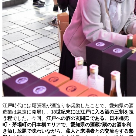
江戸時代には尾張藩が酒造りを奨励したことで、愛知県の酒
造業は急速に発展し、
18世紀末には江戸に入る酒の三割を担
う程
でした。今回、
江戸への酒の玄関口である、日本橋兜
町・茅場町の日本橋エリアで、愛知県の酒蔵7蔵のお酒を利
き酒し放題で味わいながら、蔵人と来場者との交流をする懇