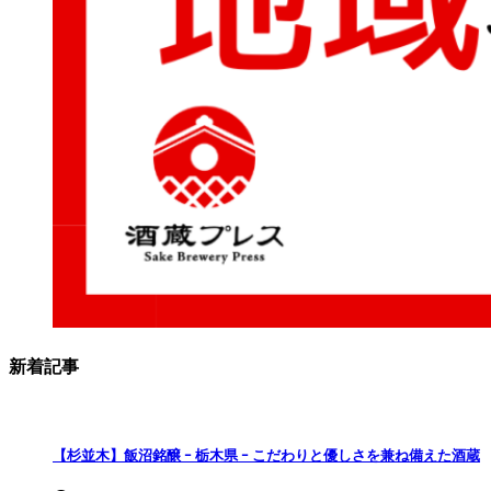
新着記事
【杉並木】飯沼銘醸 ｰ 栃木県 ｰ こだわりと優しさを兼ね備えた酒蔵