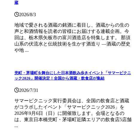
蔵
2026/8/3
地域で愛される酒蔵の銘酒に着目し、酒蔵からの生の
声と和酒情報を読者の皆様にお届けする連載企画。今
回は、栃木県矢板市の富川酒造店を特集します。 那須
山系の伏流水と伝統技術を生かす酒造り ―酒蔵の歴史
や地 ...
兜町・茅場町を舞台にした日本酒飲み歩きイベント「サマーピクニ
ック2026」開催決定！全国から酒蔵・飲食店が集結
2026/7/31
サマーピクニック実⾏委員会は、全国の飲⾷店と酒蔵
がコラボしたイベント「サマーピクニック2026」を
2026年9月6日（日）に開催致します。会場となるの
は、東京日本橋兜町・茅場町近隣エリアの飲食店5店舗
...