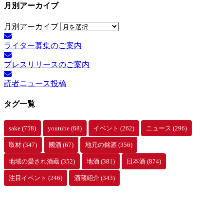
月別アーカイブ
月別アーカイブ
ライター募集のご案内
プレスリリースのご案内
読者ニュース投稿
タグ一覧
sake
(758)
youtube
(68)
イベント
(262)
ニュース
(296)
取材
(347)
國酒
(67)
地元の銘酒
(356)
地域の愛され酒蔵
(352)
地酒
(381)
日本酒
(874)
注目イベント
(246)
酒蔵紹介
(343)