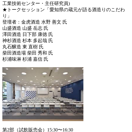
工業技術センター・主任研究員)
★トークセッション「愛知県の蔵元が語る酒造りのこだわ
り」
登壇者：金虎酒造 水野 善文 氏
山盛酒造 山盛 岳志 氏
澤田酒造 日下部 康徳 氏
神杉酒造 杉本 多起哉 氏
丸石醸造 東 直樹 氏
柴田酒造場 柴田 秀和 氏
杉浦味淋 杉浦 嘉信 氏
第2部（試飲販売会）15:30〜16:30