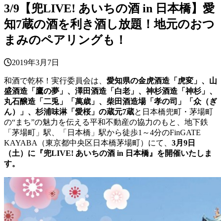
3/9【兜LIVE! あいちの酒 in 日本橋】愛
知7蔵の酒を利き酒し放題！地元のおつ
まみのペアリングも！
2019年3月7日
和酒で乾杯！実行委員会は、
愛知県の金虎酒造「虎変」、山
盛酒造「鷹の夢」、澤田酒造「白老」、神杉酒造「神杉」、
丸石醸造「二兎」「萬歳」、柴田酒造場「孝の司」「众（ぎ
ん）」、杉浦味淋「愛桜」の蔵元7蔵
と日本橋兜町・茅場町
の“まち”の魅力を伝える平和不動産の協力のもと、地下鉄
「茅場町」駅、「日本橋」駅から徒歩1～4分のFinGATE
KAYABA（東京都中央区日本橋茅場町）にて、
3月9日
（土）に『兜LIVE! あいちの酒 in 日本橋』を開催いたしま
す。