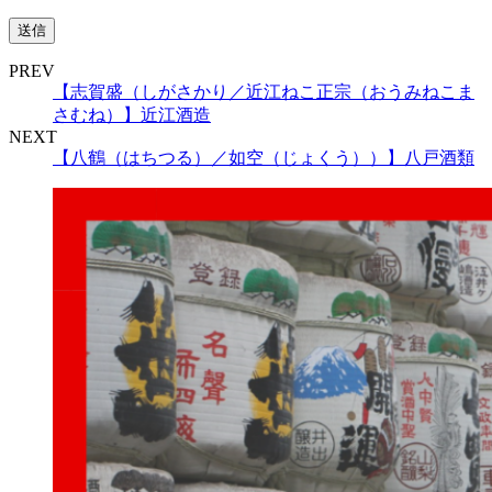
PREV
【志賀盛（しがさかり／近江ねこ正宗（おうみねこま
さむね）】近江酒造
NEXT
【八鶴（はちつる）／如空（じょくう））】八戸酒類