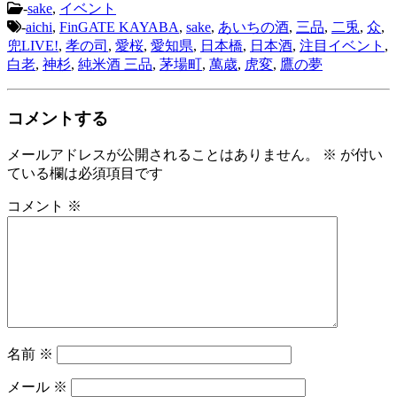
-
sake
,
イベント
-
aichi
,
FinGATE KAYABA
,
sake
,
あいちの酒
,
三品
,
二兎
,
众
,
兜LIVE!
,
孝の司
,
愛桜
,
愛知県
,
日本橋
,
日本酒
,
注目イベント
,
白老
,
神杉
,
純米酒 三品
,
茅場町
,
萬歳
,
虎変
,
鷹の夢
コメントする
メールアドレスが公開されることはありません。
※
が付い
ている欄は必須項目です
コメント
※
名前
※
メール
※