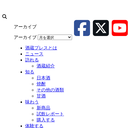
アーカイブ
アーカイブ
酒蔵プレスとは
ニュース
訪れる
酒蔵紹介
知る
日本酒
焼酎
その他の酒類
甘酒
味わう
新商品
試飲レポート
購入する
体験する