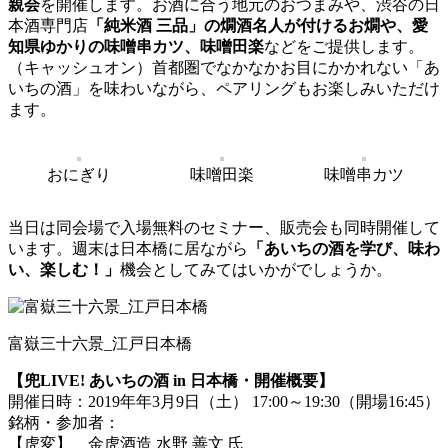
親会
を開催します。お酒に合う地元のおつまみや、渋谷の日
本酒専門店
「純米酒 三品」の燗酒名人が付けるお燗や、愛
知県ゆかりの味噌串カツ、味噌田楽
などをご提供します。
（キャッシュオン）首都圏でなかなかお目にかかれない「あ
いちの酒」を味わいながら、ペアリングもお楽しみいただけ
ます。
おにぎり
味噌田楽
味噌串カツ
当日は同会場で入場無料のセミナー、販売会も同時開催して
います。週末は日本橋に居ながら
「あいちの酒を学び、味わ
い、楽しむ！」
機会としてみてはいかがでしょうか。
富嶽三十六景_江戸日本橋
【兜LIVE! あいちの酒 in 日本橋・開催概要】
開催日時：2019年年3月9日（土） 17:00～19:30（開場16:45）
銘柄・参加者：
【虎変】 金虎酒造 水野 善文 氏