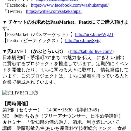
『Facebook』
https://www.facebook.com/washukampai/
『Twitter』
https://twitter.com/sakekampai
▼ チケットのお求めはPassMarket、Peatixにてご購入頂けま
す。
【PassMarket（パスマーケット）】
http://urx.blue/Wg21
【Peatix（ピーティックス）】
http://urx.blue/Sytg
▼兜LIVE！（かぶとらいぶ）
（
http://kabuto-live.com/
）
日本橋兜町・茅場町の"まち"の魅力を 伝え、にぎわい創出
に貢献するプロジェクトを推進しています。定期的にイベン
トを開催したり、まちに関わる人々に取材し、情報発信して
います。このプロジェクトは、まちに愛着を持っている人と
企業で構成されています。
【同時開催】
第1部（セミナー） 14:00〜15:30（開場13:45）
MC：阿部 ちあき（フリーアナウンサー、日本酒学講師）
★セミナー「愛知県の酒の魅力、酒米、利き酒について」
講師：伊藤彰敏先生(あいち産業科学技術総合センター 食品