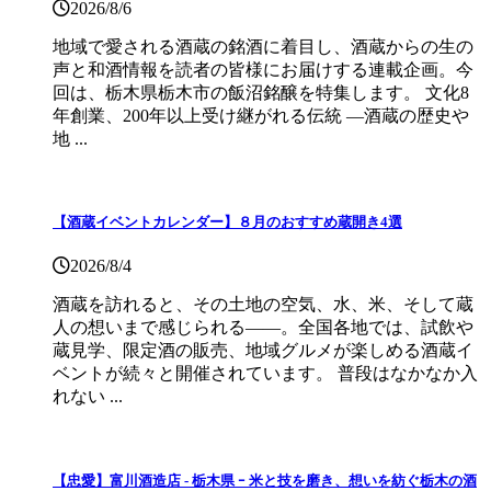
2026/8/6
地域で愛される酒蔵の銘酒に着目し、酒蔵からの生の
声と和酒情報を読者の皆様にお届けする連載企画。今
回は、栃木県栃木市の飯沼銘醸を特集します。 文化8
年創業、200年以上受け継がれる伝統 ―酒蔵の歴史や
地 ...
【酒蔵イベントカレンダー】８月のおすすめ蔵開き4選
2026/8/4
酒蔵を訪れると、その土地の空気、水、米、そして蔵
人の想いまで感じられる——。全国各地では、試飲や
蔵見学、限定酒の販売、地域グルメが楽しめる酒蔵イ
ベントが続々と開催されています。 普段はなかなか入
れない ...
【忠愛】富川酒造店 ‐ 栃木県 ｰ 米と技を磨き、想いを紡ぐ栃木の酒