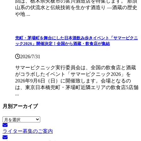
回は、栃木県矢板市の富川酒造店を特集します。 那須
山系の伏流水と伝統技術を生かす酒造り ―酒蔵の歴史
や地 ...
兜町・茅場町を舞台にした日本酒飲み歩きイベント「サマーピクニ
ック2026」開催決定！全国から酒蔵・飲食店が集結
2026/7/31
サマーピクニック実⾏委員会は、全国の飲⾷店と酒蔵
がコラボしたイベント「サマーピクニック2026」を
2026年9月6日（日）に開催致します。会場となるの
は、東京日本橋兜町・茅場町近隣エリアの飲食店5店舗
...
月別アーカイブ
月
別
ライター募集のご案内
ア
ー