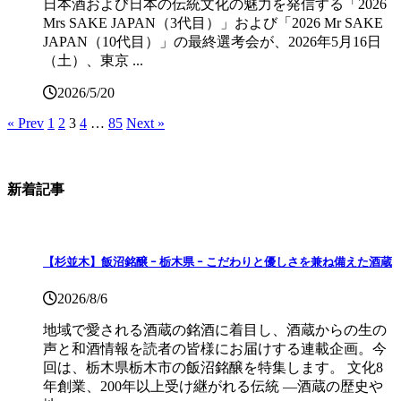
日本酒および日本の伝統文化の魅力を発信する「2026
Mrs SAKE JAPAN（3代目）」および「2026 Mr SAKE
JAPAN（10代目）」の最終選考会が、2026年5月16日
（土）、東京 ...
2026/5/20
« Prev
1
2
3
4
…
85
Next »
新着記事
【杉並木】飯沼銘醸 ｰ 栃木県 ｰ こだわりと優しさを兼ね備えた酒蔵
2026/8/6
地域で愛される酒蔵の銘酒に着目し、酒蔵からの生の
声と和酒情報を読者の皆様にお届けする連載企画。今
回は、栃木県栃木市の飯沼銘醸を特集します。 文化8
年創業、200年以上受け継がれる伝統 ―酒蔵の歴史や