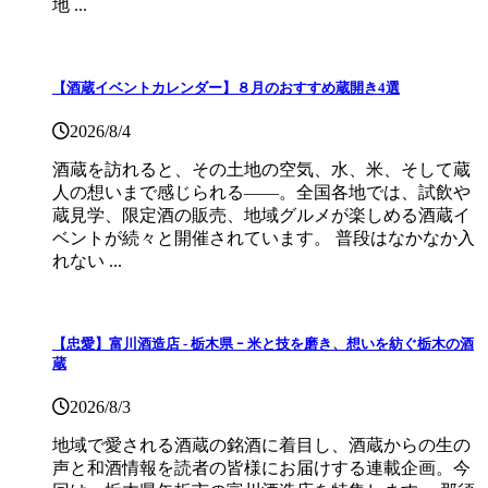
地 ...
【酒蔵イベントカレンダー】８月のおすすめ蔵開き4選
2026/8/4
酒蔵を訪れると、その土地の空気、水、米、そして蔵
人の想いまで感じられる——。全国各地では、試飲や
蔵見学、限定酒の販売、地域グルメが楽しめる酒蔵イ
ベントが続々と開催されています。 普段はなかなか入
れない ...
【忠愛】富川酒造店 ‐ 栃木県 ｰ 米と技を磨き、想いを紡ぐ栃木の酒
蔵
2026/8/3
地域で愛される酒蔵の銘酒に着目し、酒蔵からの生の
声と和酒情報を読者の皆様にお届けする連載企画。今