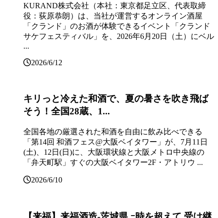
KURAND株式会社（本社：東京都足立区、代表取締
役：荻原恭朗）は、当社が運営するオンライン酒屋
「クランド」のお酒が体験できるイベント「クランド
サケフェスティバル」を、2026年6月20日（土）にベル
...
2026/6/12
キリっと冷えた和酒で、夏の暑さを吹き飛ば
そう！全国28蔵、1...
全国各地の厳選された和酒を自由に飲み比べできる
「第14回 和酒フェス@大阪ベイタワー」が、7月11日
(土)、12日(日)に、大阪環状線と大阪メトロ中央線の
「弁天町駅」すぐの大阪ベイタワー2F・アトリウ ...
2026/6/10
【来福】来福酒造‐茨城県 ｰ時を超えて 受け継