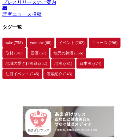
プレスリリースのご案内
カ
イ
読者ニュース投稿
ブ
タグ一覧
sake
(758)
youtube
(68)
イベント
(262)
ニュース
(296)
取材
(347)
國酒
(67)
地元の銘酒
(356)
地域の愛され酒蔵
(352)
地酒
(381)
日本酒
(874)
注目イベント
(246)
酒蔵紹介
(343)