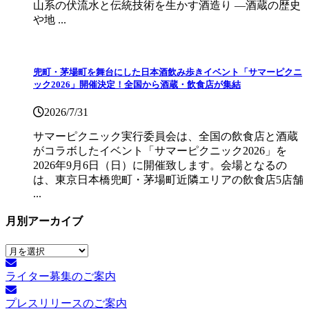
山系の伏流水と伝統技術を生かす酒造り ―酒蔵の歴史
や地 ...
兜町・茅場町を舞台にした日本酒飲み歩きイベント「サマーピクニ
ック2026」開催決定！全国から酒蔵・飲食店が集結
2026/7/31
サマーピクニック実⾏委員会は、全国の飲⾷店と酒蔵
がコラボしたイベント「サマーピクニック2026」を
2026年9月6日（日）に開催致します。会場となるの
は、東京日本橋兜町・茅場町近隣エリアの飲食店5店舗
...
月別アーカイブ
月
別
ライター募集のご案内
ア
ー
プレスリリースのご案内
カ