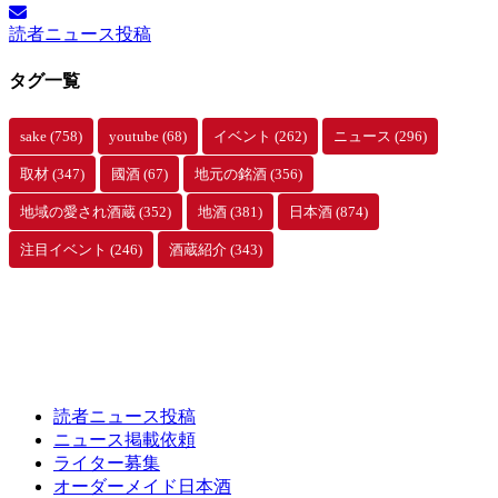
イ
読者ニュース投稿
ブ
タグ一覧
sake
(758)
youtube
(68)
イベント
(262)
ニュース
(296)
取材
(347)
國酒
(67)
地元の銘酒
(356)
地域の愛され酒蔵
(352)
地酒
(381)
日本酒
(874)
注目イベント
(246)
酒蔵紹介
(343)
読者ニュース投稿
ニュース掲載依頼
ライター募集
オーダーメイド日本酒