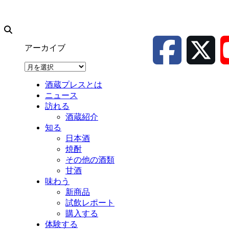
アーカイブ
ア
ー
酒蔵プレスとは
カ
ニュース
イ
訪れる
ブ
酒蔵紹介
知る
日本酒
焼酎
その他の酒類
甘酒
味わう
新商品
試飲レポート
購入する
体験する