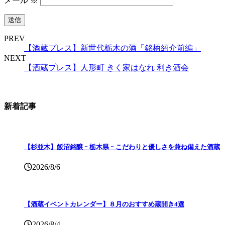
メール
※
PREV
【酒蔵プレス】新世代栃木の酒「銘柄紹介前編」
NEXT
【酒蔵プレス】人形町 きく家はなれ 利き酒会
新着記事
【杉並木】飯沼銘醸 ｰ 栃木県 ｰ こだわりと優しさを兼ね備えた酒蔵
2026/8/6
【酒蔵イベントカレンダー】８月のおすすめ蔵開き4選
2026/8/4