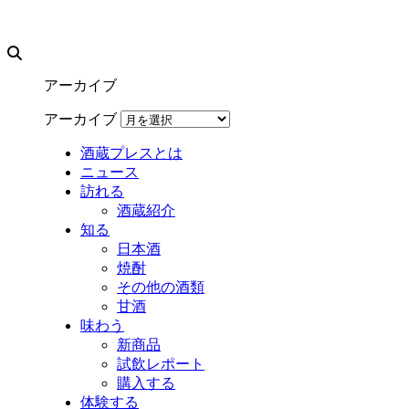
アーカイブ
アーカイブ
酒蔵プレスとは
ニュース
訪れる
酒蔵紹介
知る
日本酒
焼酎
その他の酒類
甘酒
味わう
新商品
試飲レポート
購入する
体験する