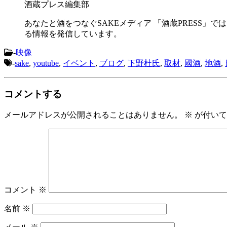
酒蔵プレス編集部
あなたと酒をつなぐSAKEメディア 「酒蔵PRESS」で
る情報を発信しています。
-
映像
-
sake
,
youtube
,
イベント
,
ブログ
,
下野杜氏
,
取材
,
國酒
,
地酒
,
コメントする
メールアドレスが公開されることはありません。
※
が付いて
コメント
※
名前
※