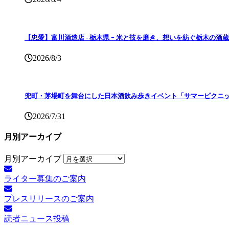
【忠愛】富川酒造店 ‐ 栃木県 ｰ 米と技を磨き、想いを紡ぐ栃木の酒蔵
2026/8/3
兜町・茅場町を舞台にした日本酒飲み歩きイベント「サマーピクニッ
2026/7/31
月別アーカイブ
月別アーカイブ
ライター募集のご案内
プレスリリースのご案内
読者ニュース投稿