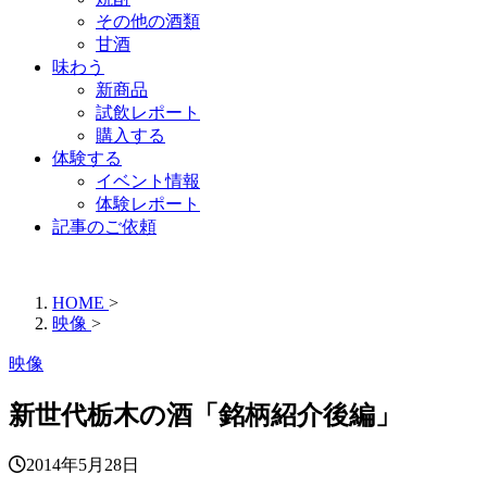
その他の酒類
甘酒
味わう
新商品
試飲レポート
購入する
体験する
イベント情報
体験レポート
記事のご依頼
HOME
>
映像
>
映像
新世代栃木の酒「銘柄紹介後編」
2014年5月28日