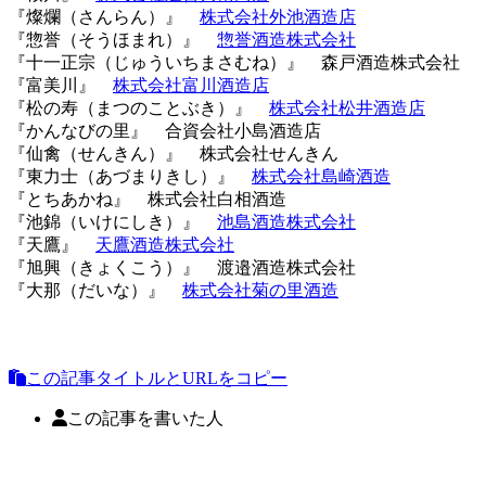
『燦爛（さんらん）』
株式会社外池酒造店
『惣誉（そうほまれ）』
惣誉酒造株式会社
『十一正宗（じゅういちまさむね）』 森戸酒造株式会社
『富美川』
株式会社富川酒造店
『松の寿（まつのことぶき）』
株式会社松井酒造店
『かんなびの里』 合資会社小島酒造店
『仙禽（せんきん）』 株式会社せんきん
『東力士（あづまりきし）』
株式会社島崎酒造
『とちあかね』 株式会社白相酒造
『池錦（いけにしき）』
池島酒造株式会社
『天鷹』
天鷹酒造株式会社
『旭興（きょくこう）』 渡邉酒造株式会社
『大那（だいな）』
株式会社菊の里酒造
この記事タイトルとURLをコピー
この記事を書いた人