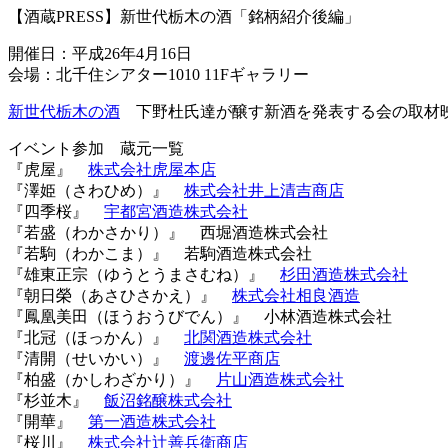
【酒蔵PRESS】新世代栃木の酒「銘柄紹介後編」
開催日：平成26年4月16日
会場：北千住シアター1010 11Fギャラリー
新世代栃木の酒
下野杜氏達が醸す新酒を発表する会の取材
イベント参加 蔵元一覧
『虎屋』
株式会社虎屋本店
『澤姫（さわひめ）』
株式会社井上清吉商店
『四季桜』
宇都宮酒造株式会社
『若盛（わかさかり）』 西堀酒造株式会社
『若駒（わかこま）』 若駒酒造株式会社
『雄東正宗（ゆうとうまさむね）』
杉田酒造株式会社
『朝日榮（あさひさかえ）』
株式会社相良酒造
『鳳凰美田（ほうおうびでん）』 小林酒造株式会社
『北冠（ほっかん）』
北関酒造株式会社
『清開（せいかい）』
渡邊佐平商店
『柏盛（かしわざかり）』
片山酒造株式会社
『杉並木』
飯沼銘醸株式会社
『開華』
第一酒造株式会社
『桜川』
株式会社辻善兵衛商店