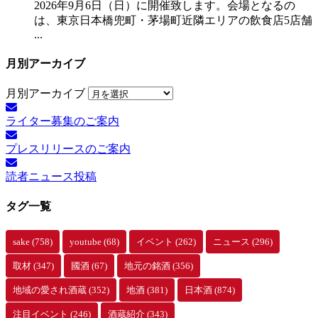
2026年9月6日（日）に開催致します。会場となるの
は、東京日本橋兜町・茅場町近隣エリアの飲食店5店舗
...
月別アーカイブ
月別アーカイブ
ライター募集のご案内
プレスリリースのご案内
読者ニュース投稿
タグ一覧
sake
(758)
youtube
(68)
イベント
(262)
ニュース
(296)
取材
(347)
國酒
(67)
地元の銘酒
(356)
地域の愛され酒蔵
(352)
地酒
(381)
日本酒
(874)
注目イベント
(246)
酒蔵紹介
(343)