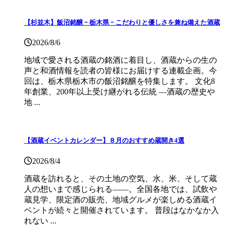
【杉並木】飯沼銘醸 ｰ 栃木県 ｰ こだわりと優しさを兼ね備えた酒蔵
2026/8/6
地域で愛される酒蔵の銘酒に着目し、酒蔵からの生の
声と和酒情報を読者の皆様にお届けする連載企画。今
回は、栃木県栃木市の飯沼銘醸を特集します。 文化8
年創業、200年以上受け継がれる伝統 ―酒蔵の歴史や
地 ...
【酒蔵イベントカレンダー】８月のおすすめ蔵開き4選
2026/8/4
酒蔵を訪れると、その土地の空気、水、米、そして蔵
人の想いまで感じられる——。全国各地では、試飲や
蔵見学、限定酒の販売、地域グルメが楽しめる酒蔵イ
ベントが続々と開催されています。 普段はなかなか入
れない ...