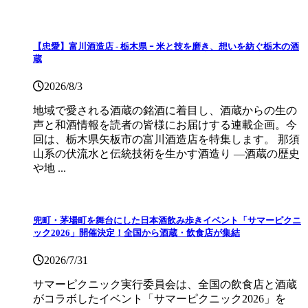
【忠愛】富川酒造店 ‐ 栃木県 ｰ 米と技を磨き、想いを紡ぐ栃木の酒
蔵
2026/8/3
地域で愛される酒蔵の銘酒に着目し、酒蔵からの生の
声と和酒情報を読者の皆様にお届けする連載企画。今
回は、栃木県矢板市の富川酒造店を特集します。 那須
山系の伏流水と伝統技術を生かす酒造り ―酒蔵の歴史
や地 ...
兜町・茅場町を舞台にした日本酒飲み歩きイベント「サマーピクニ
ック2026」開催決定！全国から酒蔵・飲食店が集結
2026/7/31
サマーピクニック実⾏委員会は、全国の飲⾷店と酒蔵
がコラボしたイベント「サマーピクニック2026」を