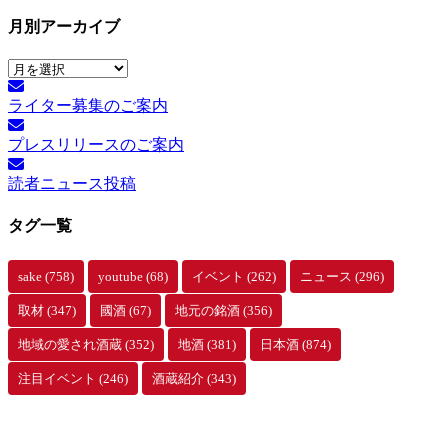
月別アーカイブ
月
別
ライター募集のご案内
ア
ー
プレスリリースのご案内
カ
イ
読者ニュース投稿
ブ
タグ一覧
sake
(758)
youtube
(68)
イベント
(262)
ニュース
(296)
取材
(347)
國酒
(67)
地元の銘酒
(356)
地域の愛され酒蔵
(352)
地酒
(381)
日本酒
(874)
注目イベント
(246)
酒蔵紹介
(343)