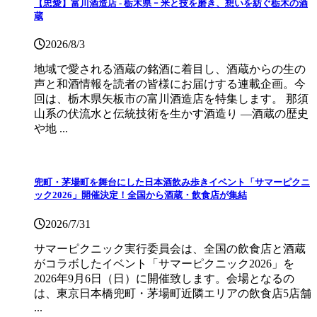
【忠愛】富川酒造店 ‐ 栃木県 ｰ 米と技を磨き、想いを紡ぐ栃木の酒
蔵
2026/8/3
地域で愛される酒蔵の銘酒に着目し、酒蔵からの生の
声と和酒情報を読者の皆様にお届けする連載企画。今
回は、栃木県矢板市の富川酒造店を特集します。 那須
山系の伏流水と伝統技術を生かす酒造り ―酒蔵の歴史
や地 ...
兜町・茅場町を舞台にした日本酒飲み歩きイベント「サマーピクニ
ック2026」開催決定！全国から酒蔵・飲食店が集結
2026/7/31
サマーピクニック実⾏委員会は、全国の飲⾷店と酒蔵
がコラボしたイベント「サマーピクニック2026」を
2026年9月6日（日）に開催致します。会場となるの
は、東京日本橋兜町・茅場町近隣エリアの飲食店5店舗
...