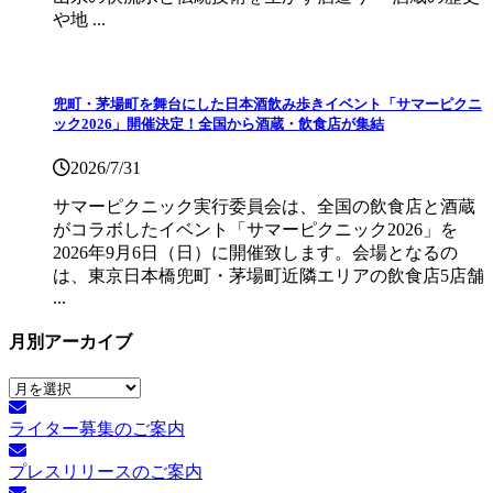
や地 ...
兜町・茅場町を舞台にした日本酒飲み歩きイベント「サマーピクニ
ック2026」開催決定！全国から酒蔵・飲食店が集結
2026/7/31
サマーピクニック実⾏委員会は、全国の飲⾷店と酒蔵
がコラボしたイベント「サマーピクニック2026」を
2026年9月6日（日）に開催致します。会場となるの
は、東京日本橋兜町・茅場町近隣エリアの飲食店5店舗
...
月別アーカイブ
月
別
ライター募集のご案内
ア
ー
プレスリリースのご案内
カ