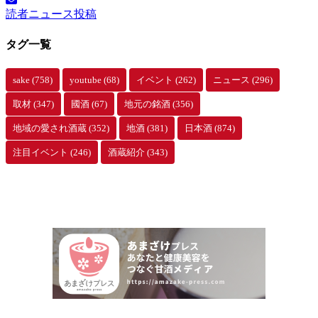
イ
読者ニュース投稿
ブ
タグ一覧
sake
(758)
youtube
(68)
イベント
(262)
ニュース
(296)
取材
(347)
國酒
(67)
地元の銘酒
(356)
地域の愛され酒蔵
(352)
地酒
(381)
日本酒
(874)
注目イベント
(246)
酒蔵紹介
(343)