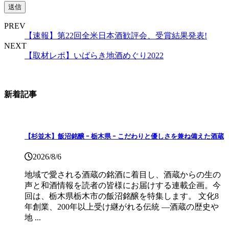
PREV
【速報】第22回全米日本酒歓評会、受賞結果発表!
NEXT
【取材レポ】いばらき地酒めぐり2022
新着記事
【杉並木】飯沼銘醸 ｰ 栃木県 ｰ こだわりと優しさを兼ね備えた酒蔵
2026/8/6
地域で愛される酒蔵の銘酒に着目し、酒蔵からの生の
声と和酒情報を読者の皆様にお届けする連載企画。今
回は、栃木県栃木市の飯沼銘醸を特集します。 文化8
年創業、200年以上受け継がれる伝統 ―酒蔵の歴史や
地 ...