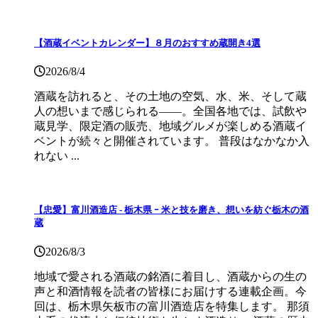
【酒蔵イベントカレンダー】８月のおすすめ蔵開き4選
2026/8/4
酒蔵を訪れると、その土地の空気、水、米、そして蔵
人の想いまで感じられる——。全国各地では、試飲や
蔵見学、限定酒の販売、地域グルメが楽しめる酒蔵イ
ベントが続々と開催されています。 普段はなかなか入
れない ...
【忠愛】富川酒造店 ‐ 栃木県 ｰ 米と技を磨き、想いを紡ぐ栃木の酒
蔵
2026/8/3
地域で愛される酒蔵の銘酒に着目し、酒蔵からの生の
声と和酒情報を読者の皆様にお届けする連載企画。今
回は、栃木県矢板市の富川酒造店を特集します。 那須