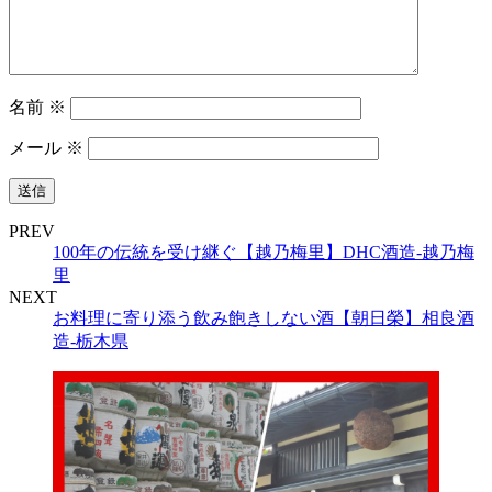
名前
※
メール
※
PREV
100年の伝統を受け継ぐ【越乃梅里】DHC酒造‐越乃梅
里
NEXT
お料理に寄り添う飲み飽きしない酒【朝日榮】相良酒
造‐栃木県