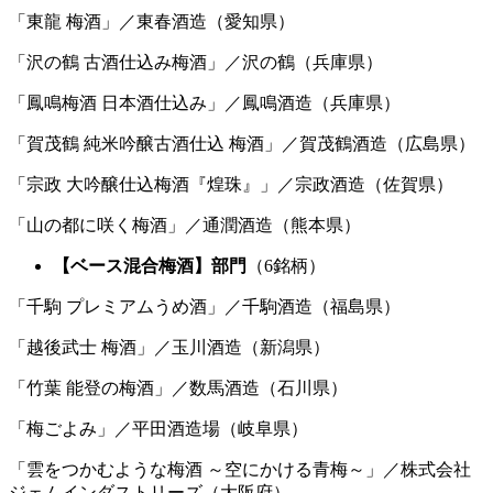
「東龍 梅酒」／東春酒造（愛知県）
「沢の鶴 古酒仕込み梅酒」／沢の鶴（兵庫県）
「鳳鳴梅酒 日本酒仕込み」／鳳鳴酒造（兵庫県）
「賀茂鶴 純米吟醸古酒仕込 梅酒」／賀茂鶴酒造（広島県）
「宗政 大吟醸仕込梅酒『煌珠』」／宗政酒造（佐賀県）
「山の都に咲く梅酒」／通潤酒造（熊本県）
【ベース混合梅酒】部門
（6銘柄）
「千駒 プレミアムうめ酒」／千駒酒造（福島県）
「越後武士 梅酒」／玉川酒造（新潟県）
「竹葉 能登の梅酒」／数馬酒造（石川県）
「梅ごよみ」／平田酒造場（岐阜県）
「雲をつかむような梅酒 ～空にかける青梅～」／株式会社
ジェムインダストリーズ（大阪府）