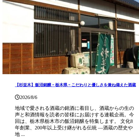
【杉並木】飯沼銘醸 ｰ 栃木県 ｰ こだわりと優しさを兼ね備えた酒蔵
2026/8/6
地域で愛される酒蔵の銘酒に着目し、酒蔵からの生の
声と和酒情報を読者の皆様にお届けする連載企画。今
回は、栃木県栃木市の飯沼銘醸を特集します。 文化8
年創業、200年以上受け継がれる伝統 ―酒蔵の歴史や
地 ...