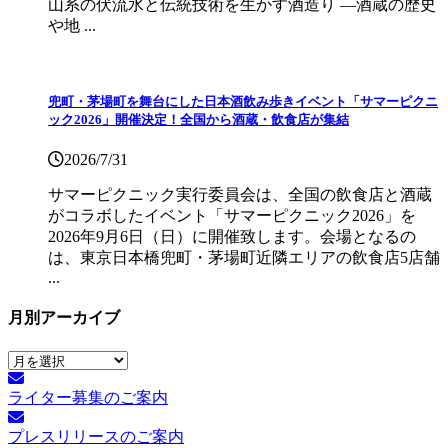
山系の伏流水と伝統技術を生かす酒造り ―酒蔵の歴史
や地 ...
兜町・茅場町を舞台にした日本酒飲み歩きイベント「サマーピクニ
ック2026」開催決定！全国から酒蔵・飲食店が集結
2026/7/31
サマーピクニック実⾏委員会は、全国の飲⾷店と酒蔵
がコラボしたイベント「サマーピクニック2026」を
2026年9月6日（日）に開催致します。会場となるの
は、東京日本橋兜町・茅場町近隣エリアの飲食店5店舗
...
月別アーカイブ
月
別
ライター募集のご案内
ア
ー
プレスリリースのご案内
カ