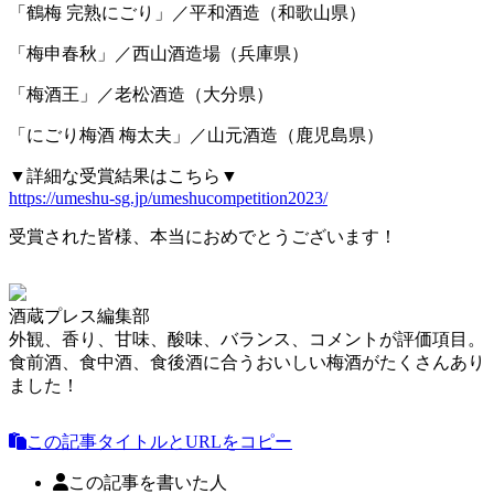
「鶴梅 完熟にごり」／平和酒造（和歌山県）
「梅申春秋」／西山酒造場（兵庫県）
「梅酒王」／老松酒造（大分県）
「にごり梅酒 梅太夫」／山元酒造（鹿児島県）
▼詳細な受賞結果はこちら▼
https://umeshu-sg.jp/umeshucompetition2023/
受賞された皆様、本当におめでとうございます！
酒蔵プレス編集部
外観、香り、甘味、酸味、バランス、コメントが評価項目。
食前酒、食中酒、食後酒に合うおいしい梅酒がたくさんあり
ました！
この記事タイトルとURLをコピー
この記事を書いた人