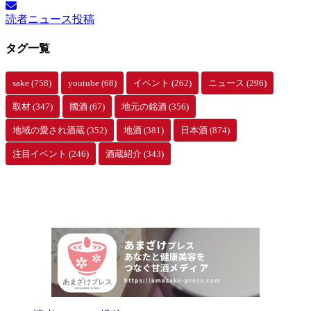
イ
読者ニュース投稿
ブ
タグ一覧
sake
(758)
youtube
(68)
イベント
(262)
ニュース
(296)
取材
(347)
國酒
(67)
地元の銘酒
(356)
地域の愛され酒蔵
(352)
地酒
(381)
日本酒
(874)
注目イベント
(246)
酒蔵紹介
(343)