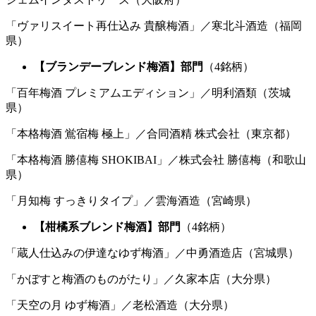
「ヴァリスイート再仕込み 貴醸梅酒」／寒北斗酒造（福岡
県）
【ブランデーブレンド梅酒】部門
（4銘柄）
「百年梅酒 プレミアムエディション」／明利酒類（茨城
県）
「本格梅酒 鴬宿梅 極上」／合同酒精 株式会社（東京都）
「本格梅酒 勝僖梅 SHOKIBAI」／株式会社 勝僖梅（和歌山
県）
「月知梅 すっきりタイプ」／雲海酒造（宮崎県）
【柑橘系ブレンド梅酒】部門
（4銘柄）
「蔵人仕込みの伊達なゆず梅酒」／中勇酒造店（宮城県）
「かぼすと梅酒のものがたり」／久家本店（大分県）
「天空の月 ゆず梅酒」／老松酒造（大分県）