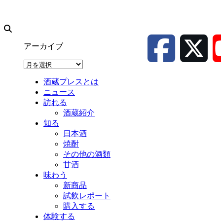
アーカイブ
ア
ー
酒蔵プレスとは
カ
ニュース
イ
訪れる
ブ
酒蔵紹介
知る
日本酒
焼酎
その他の酒類
甘酒
味わう
新商品
試飲レポート
購入する
体験する